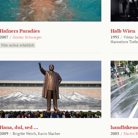
Hafners Paradies
Halb Wien
2007
/
Günter Schwaiger
1995
/
Viktor J
Hannelore Tiefe
Film online erhältlich
Hana, dul, sed …
handbikem
2009
/
Brigitte Weich,
Karin Macher
2003
/
Martin 