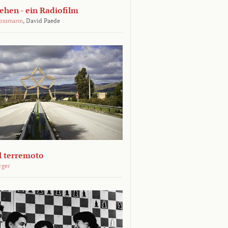
ehen - ein Radiofilm
rossmann
,
David Paede
Il terremoto
rger