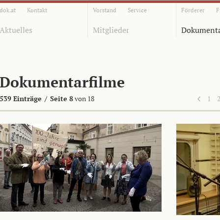
dok.at
Kontakt
Vorstand
Service
Förderer
F
Aktuelles
Mitglieder
Dokumenta
Dokumentarfilme
539 Einträge
/
Seite 8
von 18
1