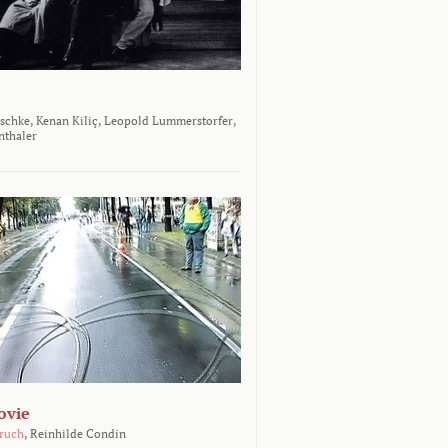
aschke,
Kenan Kiliç,
Leopold Lummerstorfer,
nthaler
ovie
Bruch
,
Reinhilde Condin