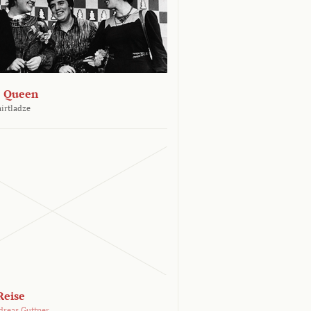
e Queen
hirtladze
Reise
dreas Guttner