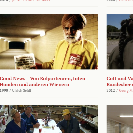
Good News – Von Kolporteuren, toten
Gott und Va
Hunden und anderen Wienern
Bundeshee
1990
/
Ulrich Seidl
2012
/
Georg M