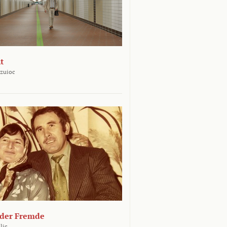
t
uzuioc
 der Fremde
liç