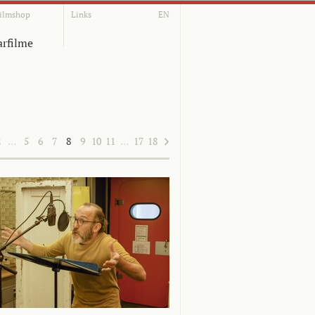
ilmshop
Links
EN
rfilme
2
…
5
6
7
8
9
10
11
…
17
18