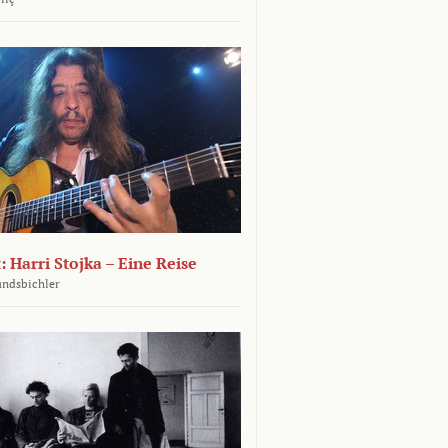
: Harri Stojka – Eine Reise
undsbichler