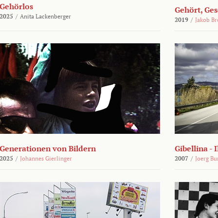
Gehörlos
Gehört, Ges
2025
/
Anita Lackenberger
2019
/
Jakob B
Generationen von Bildern
Gibellina - 
2025
/
Johannes Gierlinger
2007
/
Joerg Bu