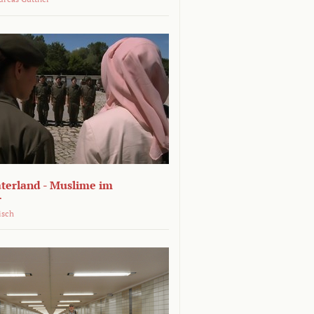
terland - Muslime im
r
isch