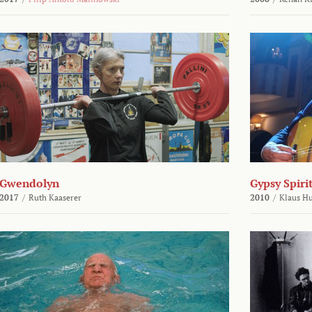
Gwendolyn
Gypsy Spirit
2017
/
Ruth Kaaserer
2010
/
Klaus H