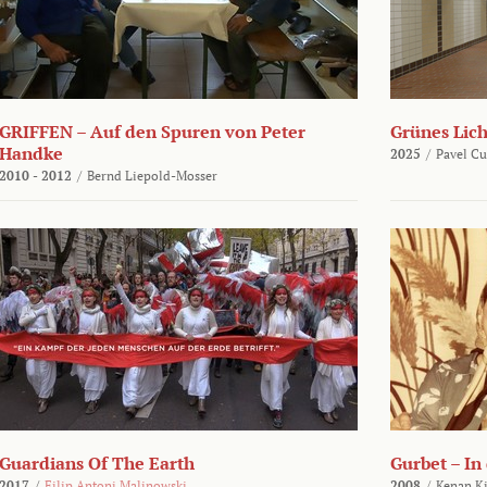
GRIFFEN – Auf den Spuren von Peter
Grünes Lich
Handke
2025
/
Pavel C
2010 - 2012
/
Bernd Liepold-Mosser
Guardians Of The Earth
Gurbet – In
2017
/
Filip Antoni Malinowski
2008
/
Kenan Ki