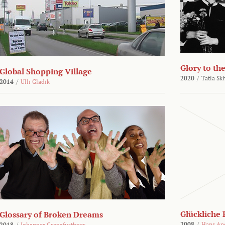
Glory to th
Global Shopping Village
2020
/
Tatia Sk
2014
/
Ulli Gladik
Glückliche 
Glossary of Broken Dreams
2008
/
Hans An
2018
/
Johannes Grenzfurthner