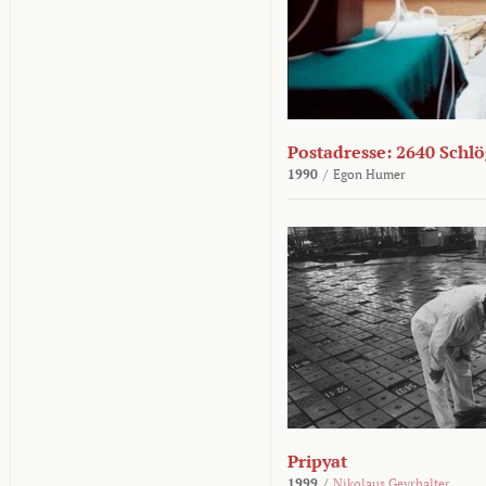
Postadresse: 2640 Schl
1990
/
Egon Humer
Pripyat
1999
/
Nikolaus Geyrhalter