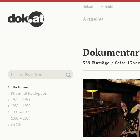
dok.at
Kontakt
Aktuelles
Dokumentar
539 Einträge
/
Seite 13
von
alle Filme
Filme mit Kaufoption
1970 – 1979
1980 – 1989
1990 – 1999
2000 – 2009
ab 2010