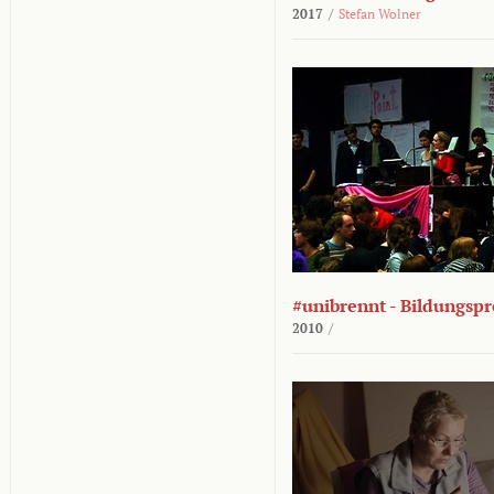
2017
/
Stefan Wolner
#unibrennt - Bildungspr
2010
/