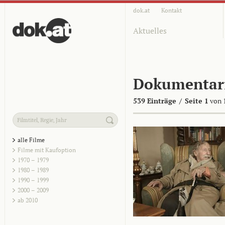
dok.at
Kontakt
Aktuelles
Dokumentar
539 Einträge
/
Seite 1
von 
alle Filme
Filme mit Kaufoption
1970 – 1979
1980 – 1989
1990 – 1999
2000 – 2009
ab 2010