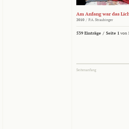
Am Anfang war das Lic
2010
/
P.A. Straubinger
539 Einträge
/
Seite 1
von 
Seitenanfang