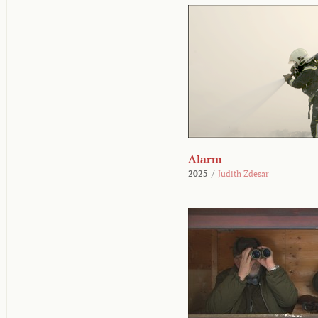
Alarm
2025
/
Judith Zdesar