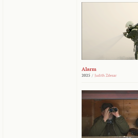
Alarm
2025
/
Judith Zdesar