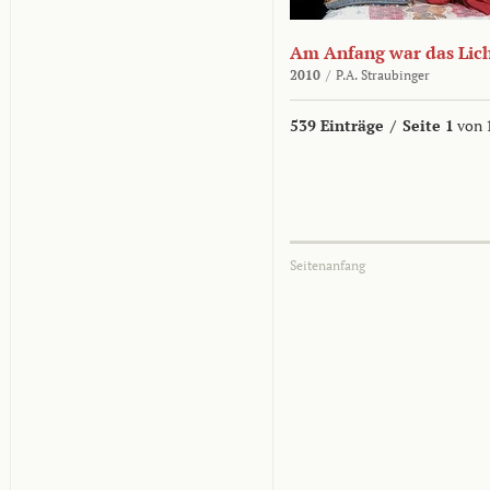
Am Anfang war das Lic
2010
/
P.A. Straubinger
539 Einträge
/
Seite 1
von 
Seitenanfang