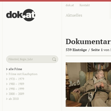
dok.at
Kontakt
Aktuelles
Dokumentar
539 Einträge
/
Seite 1
von 
alle Filme
Filme mit Kaufoption
1970 – 1979
1980 – 1989
1990 – 1999
2000 – 2009
ab 2010