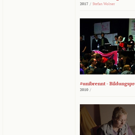
2017
/
Stefan Wolner
#unibrennt - Bildungspr
2010
/