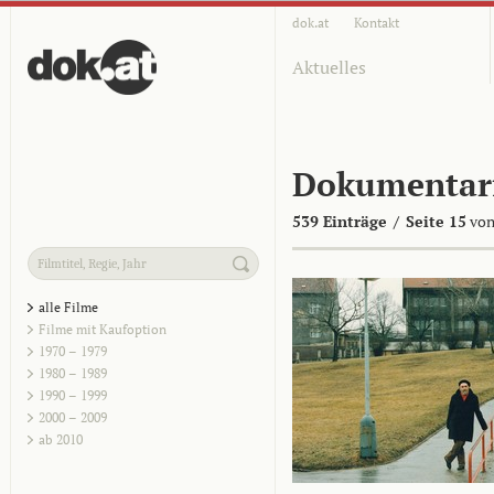
dok.at
Kontakt
Aktuelles
Dokumentar
539 Einträge
/
Seite 15
von
alle Filme
Filme mit Kaufoption
1970 – 1979
1980 – 1989
1990 – 1999
2000 – 2009
ab 2010