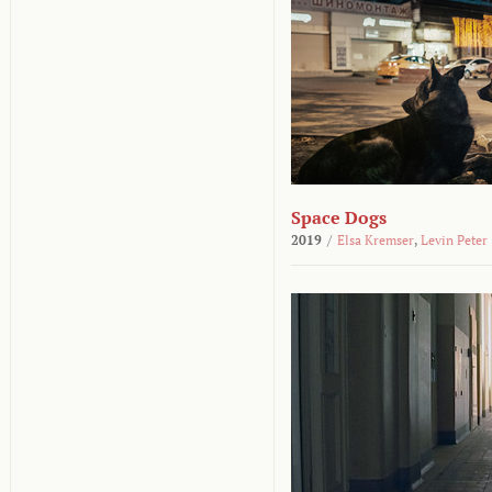
Space Dogs
2019
/
Elsa Kremser
,
Levin Peter