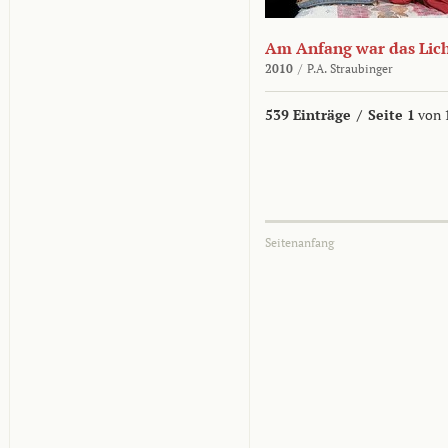
Am Anfang war das Lic
2010
/
P.A. Straubinger
539 Einträge
/
Seite 1
von 
Seitenanfang