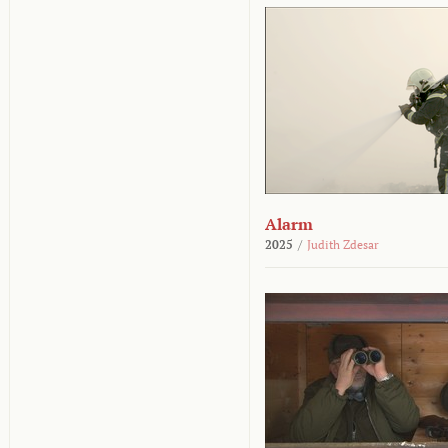
Alarm
2025
/
Judith Zdesar