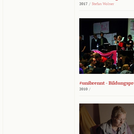
2017
/
Stefan Wolner
#unibrennt - Bildungspr
2010
/