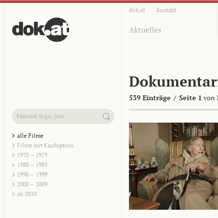
dok.at
Kontakt
Aktuelles
Dokumentar
539 Einträge
/
Seite 1
von 
alle Filme
Filme mit Kaufoption
1970 – 1979
1980 – 1989
1990 – 1999
2000 – 2009
ab 2010