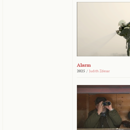
Alarm
2025
/
Judith Zdesar