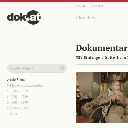
dok.at
Kontakt
Aktuelles
Dokumentar
539 Einträge
/
Seite 1
von 
alle Filme
Filme mit Kaufoption
1970 – 1979
1980 – 1989
1990 – 1999
2000 – 2009
ab 2010