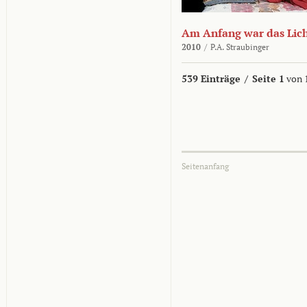
Am Anfang war das Lic
2010
/
P.A. Straubinger
539 Einträge
/
Seite 1
von 
Seitenanfang