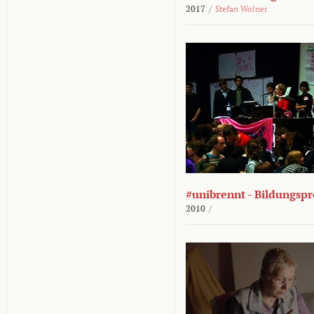
2017
/
Stefan Wolner
#unibrennt - Bildungspr
2010
/