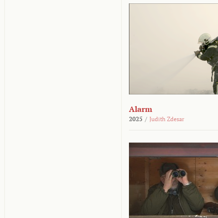
Alarm
2025
/
Judith Zdesar