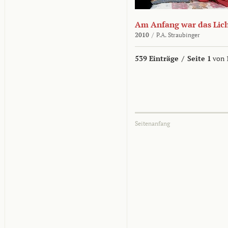
Am Anfang war das Lic
2010
/
P.A. Straubinger
539 Einträge
/
Seite 1
von 
Seitenanfang