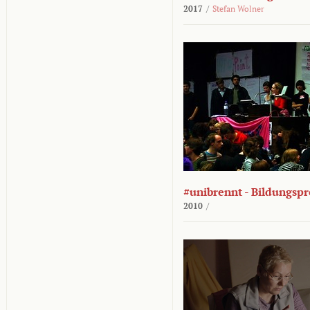
2017
/
Stefan Wolner
#unibrennt - Bildungspr
2010
/