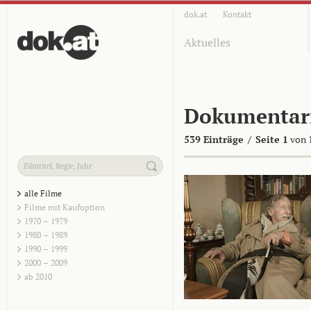
dok.at
Kontakt
Aktuelles
Dokumentar
539 Einträge
/
Seite 1
von 
alle Filme
Filme mit Kaufoption
1970 – 1979
1980 – 1989
1990 – 1999
2000 – 2009
ab 2010