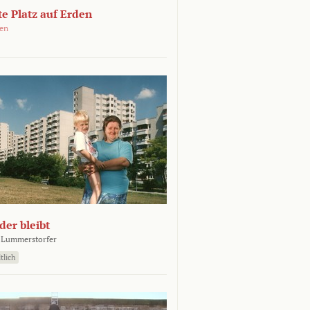
e Platz auf Erden
oen
er bleibt
 Lummerstorfer
tlich