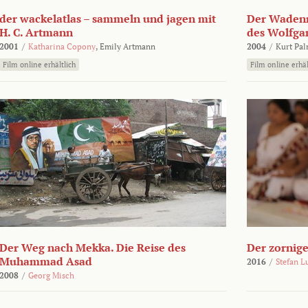
der wackelatlas – sammeln und jagen mit
Der Wadenm
H. C. Artmann
des Wolfga
2001
/
Katharina Copony
,
Emily Artmann
2004
/
Kurt Pa
Film online erhältlich
Film online erhäl
Der Weg nach Mekka. Die Reise des
Der zornig
Muhammad Asad
2016
/
Stefan L
2008
/
Georg Misch