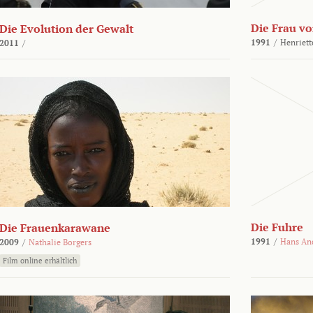
Die Frau vo
Die Evolution der Gewalt
1991
/
Henriett
2011
/
Die Fuhre
Die Frauenkarawane
1991
/
Hans An
2009
/
Nathalie Borgers
Film online erhältlich