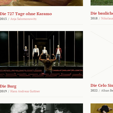
Die bauli
Die 727 Tage ohne Karamo
2018
/
Nikolaus
2013
/
Anja Salomonowitz
Die Celo Sis
Die Burg
2022
/
Alban Be
2019
/
Hans Andreas Guttner