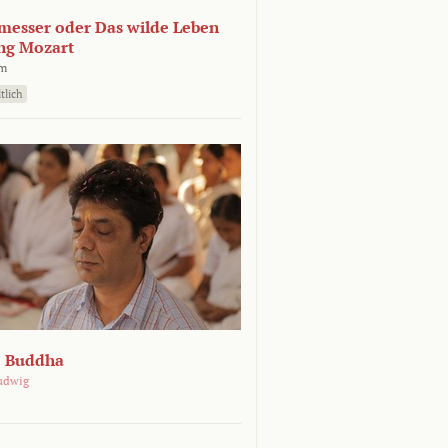
esser oder Das wilde Leben
ng Mozart
lm
tlich
e Buddha
udwig