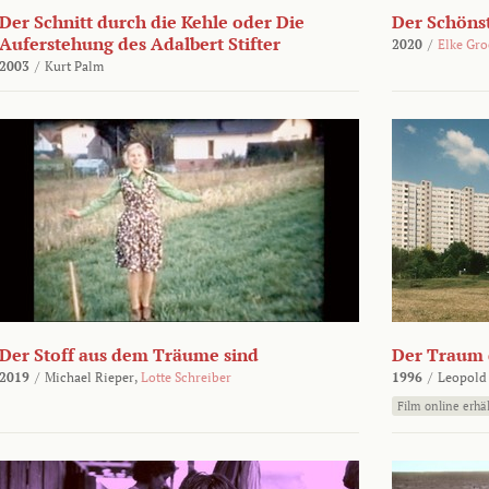
Der Schnitt durch die Kehle oder Die
Der Schönst
Auferstehung des Adalbert Stifter
2020
/
Elke Gr
2003
/
Kurt Palm
Der Stoff aus dem Träume sind
Der Traum d
2019
/
Michael Rieper,
Lotte Schreiber
1996
/
Leopold
Film online erhäl