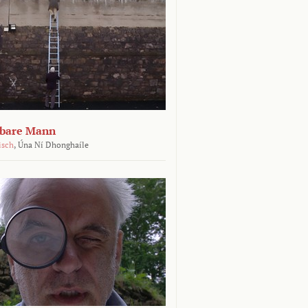
tbare Mann
isch
,
Úna Ní Dhonghaíle