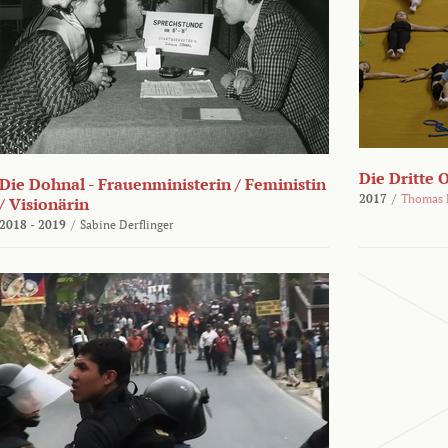
Die Dritte 
Die Dohnal - Frauenministerin / Feministin
2017
/
Thomas 
/ Visionärin
2018 - 2019
/
Sabine Derflinger