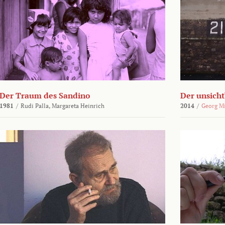
Der Traum des Sandino
Der unsich
1981
/
Rudi Palla,
Margareta Heinrich
2014
/
Georg M