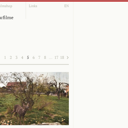
ilmshop
Links
EN
rfilme
1
2
3
4
5
6
7
8
…
17
18