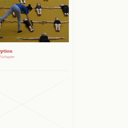
Option
Fürhapter