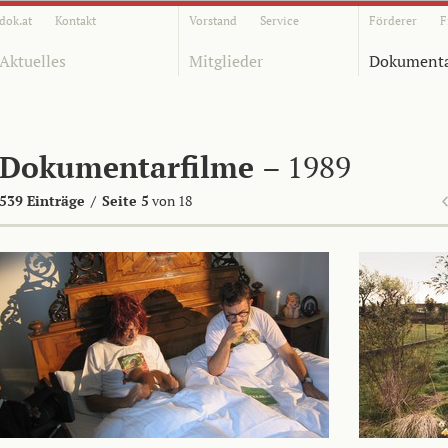
dok.at
Kontakt
Vorstand
Service
Förderer
F
Aktuelles
Mitglieder
Dokumenta
Dokumentarfilme
– 1989
539 Einträge
/
Seite 5
von 18