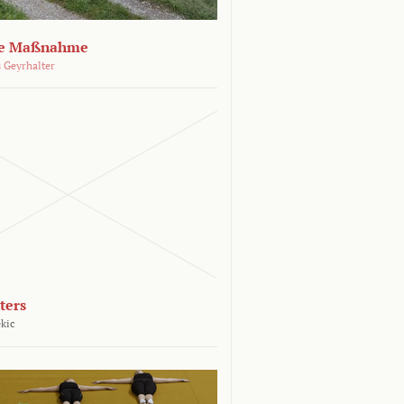
che Maßnahme
 Geyrhalter
ters
kic