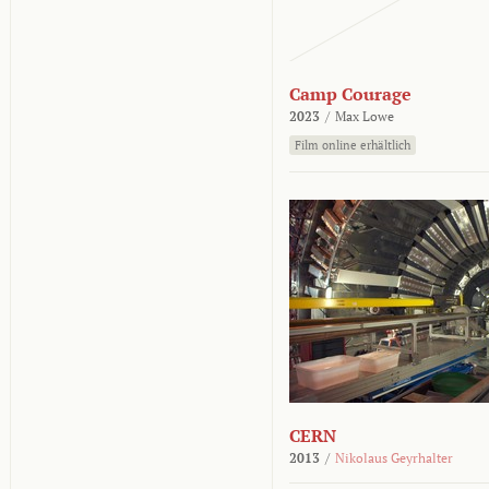
Camp Courage
2023
/
Max Lowe
Film online erhältlich
CERN
2013
/
Nikolaus Geyrhalter