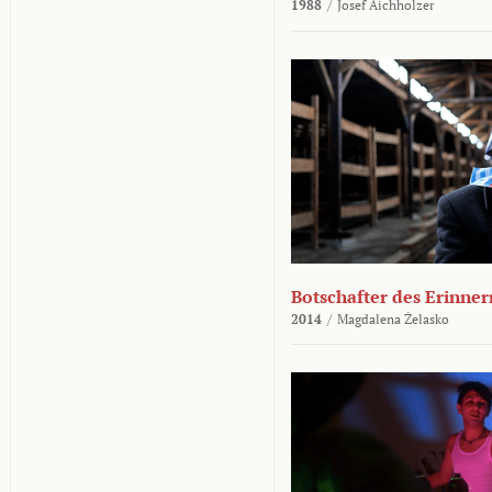
1988
/
Josef Aichholzer
Botschafter des Erinner
2014
/
Magdalena Żelasko