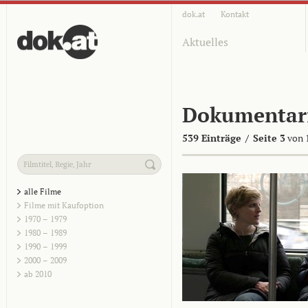
dok.at
Kontakt
Aktuelles
Dokumentar
539 Einträge
/
Seite 3
von 
alle Filme
Filme mit Kaufoption
1970 – 1979
1980 – 1989
1990 – 1999
2000 – 2009
ab 2010