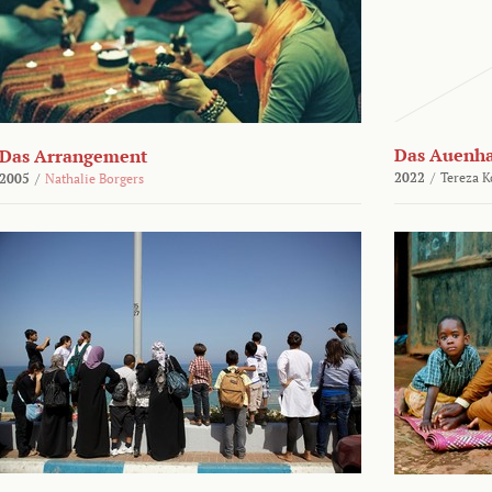
Das Auenh
Das Arrangement
2022
/
Tereza K
2005
/
Nathalie Borgers