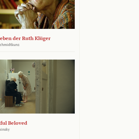
leben der Ruth Klüger
Schmidtkunz
ful Beloved
hinsky