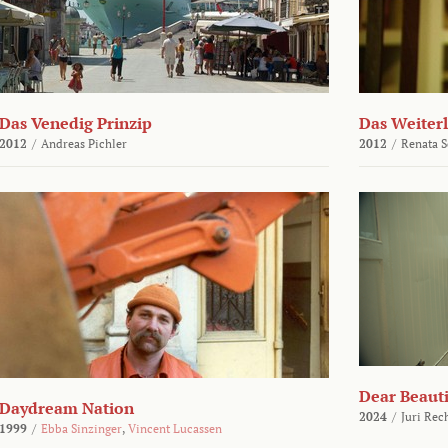
Das Venedig Prinzip
Das Weiter
2012
/
Andreas Pichler
2012
/
Renata 
Dear Beauti
Daydream Nation
2024
/
Juri Rec
1999
/
Ebba Sinzinger
,
Vincent Lucassen