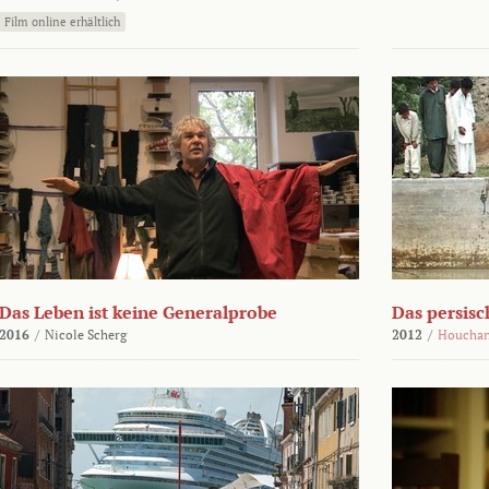
Film online erhältlich
Das Leben ist keine Generalprobe
Das persisc
2016
/
Nicole Scherg
2012
/
Houchan