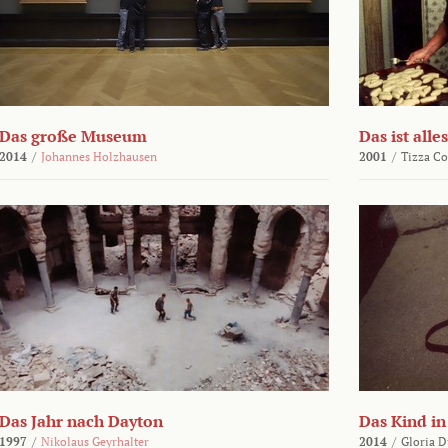
Das große Museum
Das ist alles
2014
/
Johannes Holzhausen
2001
/
Tizza Co
Das Jahr nach Dayton
Das Kind in
1997
/
Nikolaus Geyrhalter
2014
/
Gloria D