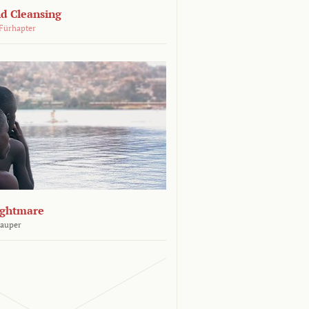
d Cleansing
Fürhapter
ightmare
Sauper