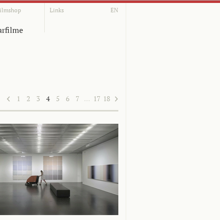
ilmshop
Links
EN
rfilme
1
2
3
4
5
6
7
…
17
18