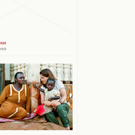
aus
otyk