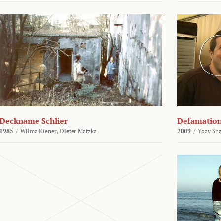
Deckname Schlier
Defamatio
1985
/
Wilma Kiener,
Dieter Matzka
2009
/
Yoav Sh