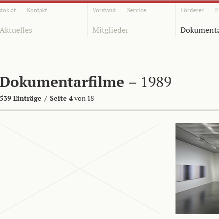
dok.at
Kontakt
Vorstand
Service
Förderer
F
Aktuelles
Mitglieder
Dokumenta
Dokumentarfilme
– 1989
539 Einträge
/
Seite 4
von 18