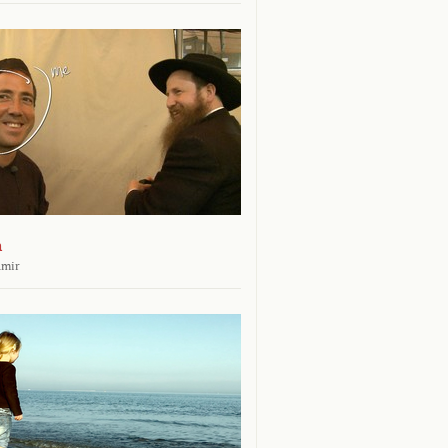
n
amir