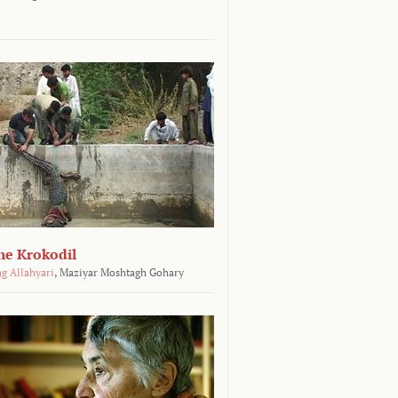
he Krokodil
g Allahyari
,
Maziyar Moshtagh Gohary