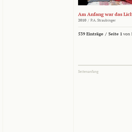
Am Anfang war das Lic
2010
/
P.A. Straubinger
539 Einträge
/
Seite 1
von 
Seitenanfang