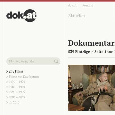
dok.at
Kontakt
Aktuelles
Dokumentar
539 Einträge
/
Seite 1
von 
alle Filme
Filme mit Kaufoption
1970 – 1979
1980 – 1989
1990 – 1999
2000 – 2009
ab 2010