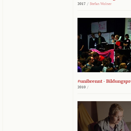
2017
/
Stefan Wolner
#unibrennt - Bildungspr
2010
/