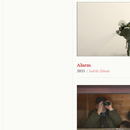
Alarm
2025
/
Judith Zdesar