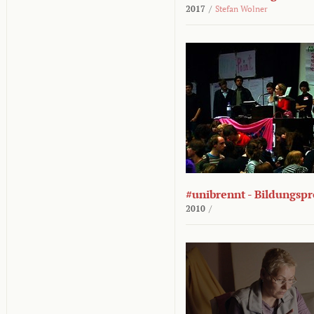
2017
/
Stefan Wolner
#unibrennt - Bildungspr
2010
/