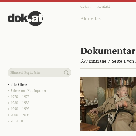
dok.at
Kontakt
Aktuelles
Dokumentar
539 Einträge
/
Seite 1
von 
alle Filme
Filme mit Kaufoption
1970 – 1979
1980 – 1989
1990 – 1999
2000 – 2009
ab 2010