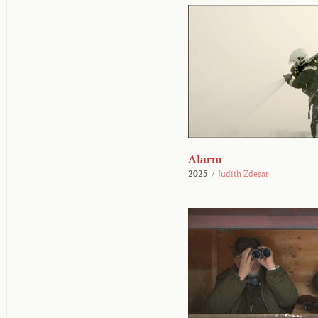
Alarm
2025
/
Judith Zdesar