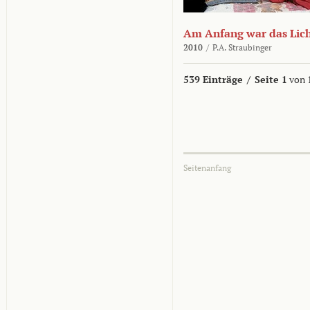
Am Anfang war das Lic
2010
/
P.A. Straubinger
539 Einträge
/
Seite 1
von 
Seitenanfang