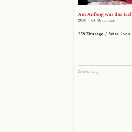
Am Anfang war das Lic
2010
/
P.A. Straubinger
539 Einträge
/
Seite 1
von 
Seitenanfang