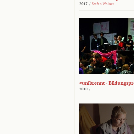
2017
/
Stefan Wolner
#unibrennt - Bildungspr
2010
/