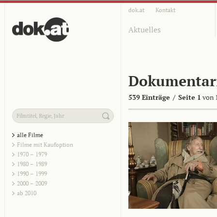
dok.at
Kontakt
Aktuelles
Dokumentar
539 Einträge
/
Seite 1
von 
alle Filme
Filme mit Kaufoption
1970 – 1979
1980 – 1989
1990 – 1999
2000 – 2009
ab 2010