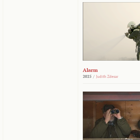
Alarm
2025
/
Judith Zdesar