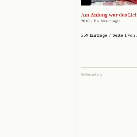
Am Anfang war das Lic
2010
/
P.A. Straubinger
539 Einträge
/
Seite 1
von 
Seitenanfang