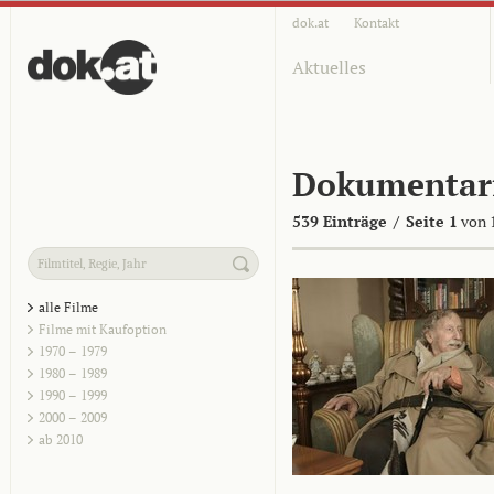
dok.at
Kontakt
Aktuelles
Dokumentar
539 Einträge
/
Seite 1
von 
alle Filme
Filme mit Kaufoption
1970 – 1979
1980 – 1989
1990 – 1999
2000 – 2009
ab 2010