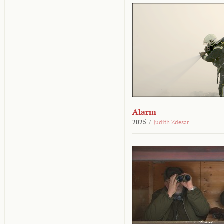
Alarm
2025
/
Judith Zdesar