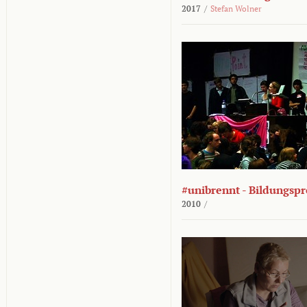
2017
/
Stefan Wolner
#unibrennt - Bildungspr
2010
/