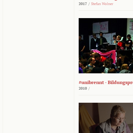
2017
/
Stefan Wolner
#unibrennt - Bildungspr
2010
/