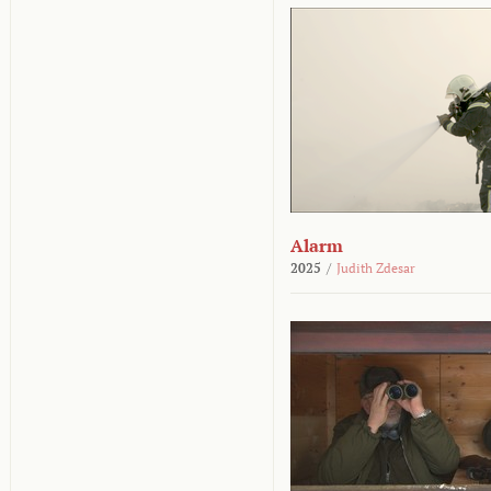
Alarm
2025
/
Judith Zdesar