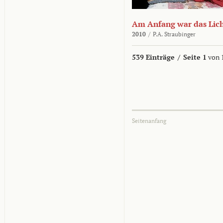
Am Anfang war das Lic
2010
/
P.A. Straubinger
539 Einträge
/
Seite 1
von 
Seitenanfang