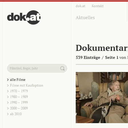
dok.at
Kontakt
Aktuelles
Dokumentar
539 Einträge
/
Seite 1
von 
alle Filme
Filme mit Kaufoption
1970 – 1979
1980 – 1989
1990 – 1999
2000 – 2009
ab 2010