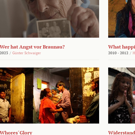
Wer hat Angst vor Braunau?
What happi
2023
/
Günter Schwaiger
2010 - 2012
/
H
Whores´Glory
Widerstand