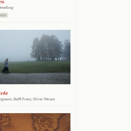
en
atmeßnig
tlich
Erde
ergmann,
Steffi Franz,
Oliver Werani