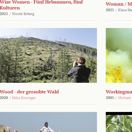
Wise Women - Fünf Hebammen, fünf
Woman / M
Kulturen
2025
/
Klara H
2025
/
Nicole Scherg
Wood - der geraubte Wald
Workingma
2020
/
Ebba Sinzinger
2005
/
Michael