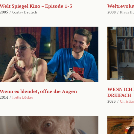
Welt Spiegel Kino – Episode 1-3
Weltrevolu
2005
/
Gustav Deutsch
2008
/
Klaus H
WENN ICH 
Wenn es blendet, öffne die Augen
DREIFACH
2014
/
Ivette Löcker
2023
/
Christia