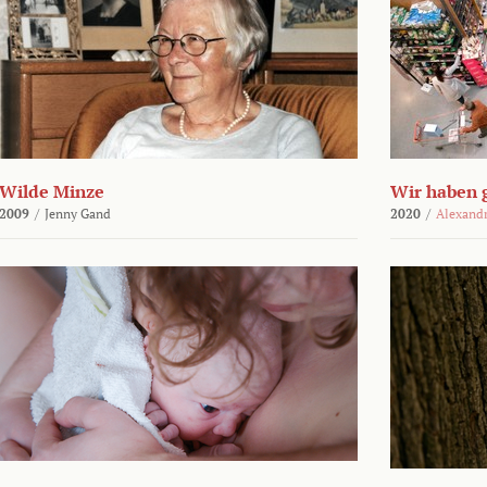
Wilde Minze
Wir haben 
2009
/
Jenny Gand
2020
/
Alexand