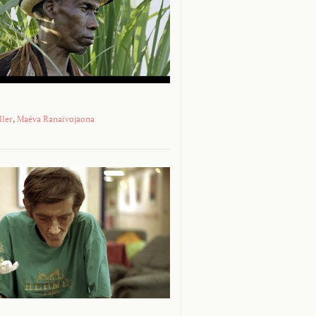
ller
,
Maéva Ranaïvojaona