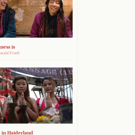
ness is
arald Friedl
 in Haiderland