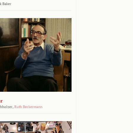
k Baker
ur
chholzer,
Ruth Beckermann