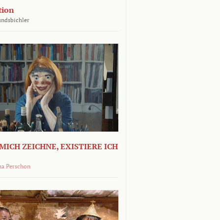
tion
undsbichler
MICH ZEICHNE, EXISTIERE ICH
na Perschon