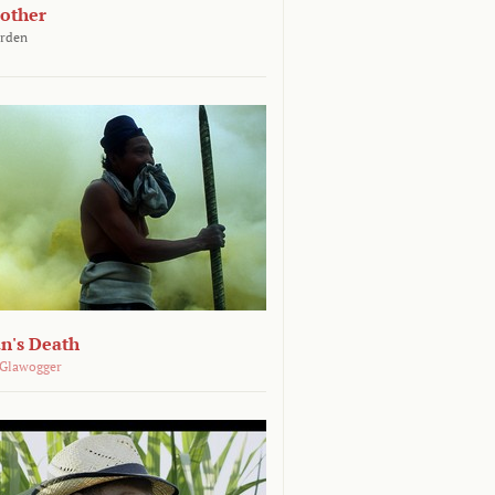
other
arden
n's Death
 Glawogger