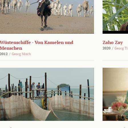
Wüstenschiffe - Von Kamelen und
Zaho Zay
Menschen
2020
/
Georg Ti
2012
/
Georg Misch