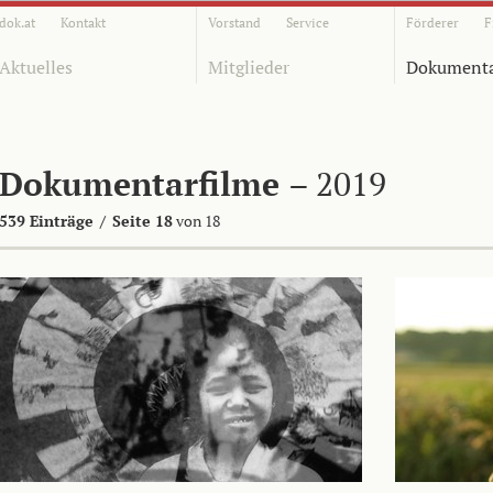
dok.at
Kontakt
Vorstand
Service
Förderer
F
Aktuelles
Mitglieder
Dokumenta
Dokumentarfilme
– 2019
539 Einträge
/
Seite 18
von 18