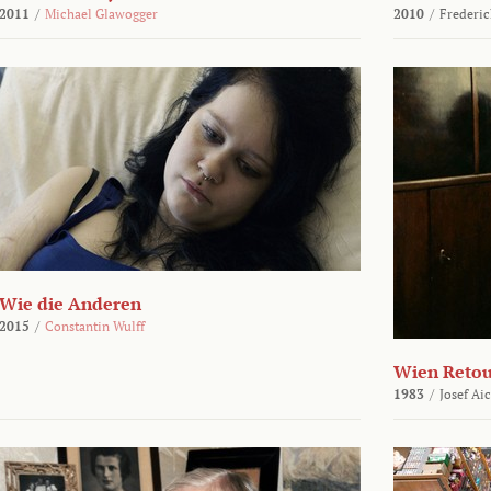
2011
/
Michael Glawogger
2010
/
Frederic
Wie die Anderen
2015
/
Constantin Wulff
Wien Reto
1983
/
Josef Ai