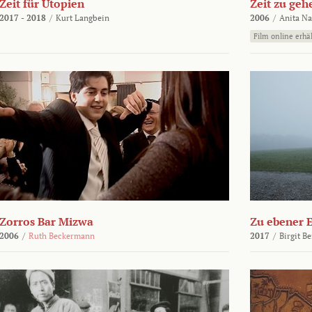
Zeit für Utopien
Zeit zu geh
2017 - 2018
/
Kurt Langbein
2006
/
Anita N
Film online erhäl
Zorros Bar Mizwa
Zu ebener 
2006
/
Ruth Beckermann
2017
/
Birgit B