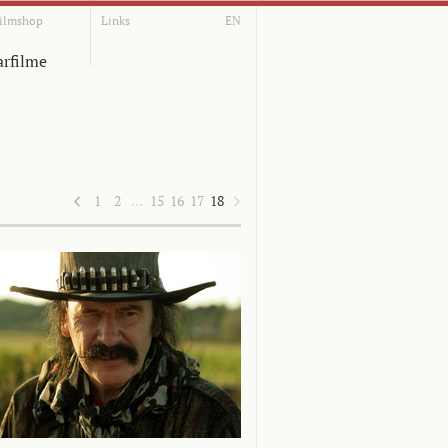
ilmshop
Links
EN
rfilme
1
2
…
15
16
17
18