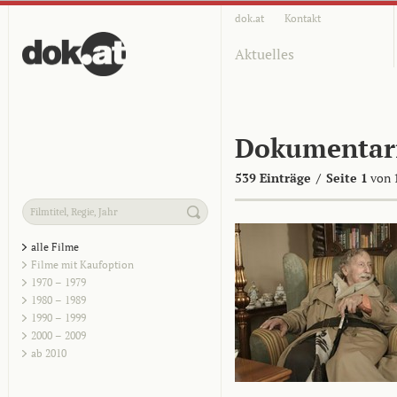
dok.at
Kontakt
Aktuelles
Dokumentar
539 Einträge
/
Seite 1
von 
alle Filme
Filme mit Kaufoption
1970 – 1979
1980 – 1989
1990 – 1999
2000 – 2009
ab 2010