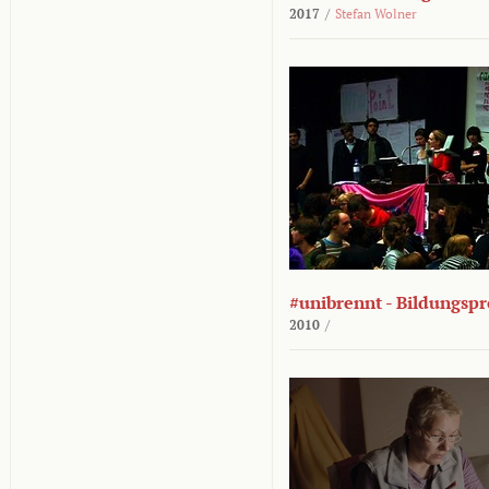
2017
/
Stefan Wolner
#unibrennt - Bildungspr
2010
/