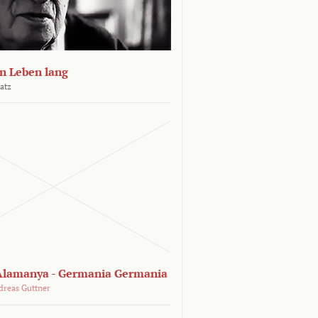
n Leben lang
atz
lamanya - Germania Germania
dreas Guttner