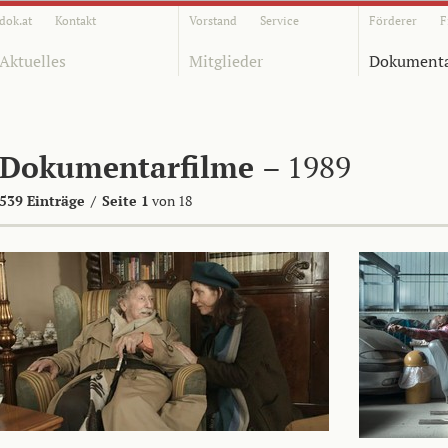
dok.at
Kontakt
Vorstand
Service
Förderer
F
Aktuelles
Mitglieder
Dokumenta
Dokumentarfilme
– 1989
539 Einträge
/
Seite 1
von 18