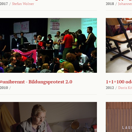
2017
/
Stefan Wolner
2018
/
Johannes
#unibrennt - Bildungsprotest 2.0
1+1=100 ode
2010
/
2012
/
Doris Ki