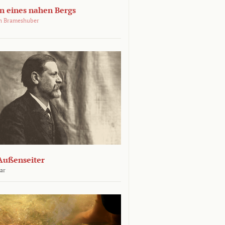
 eines nahen Bergs
an Brameshuber
Außenseiter
ar