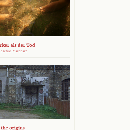
ärker als der Tod
 Josefine Marchart
the origins