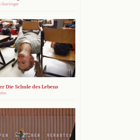
 Gierlinger
r Die Schule des Lebens
ttler