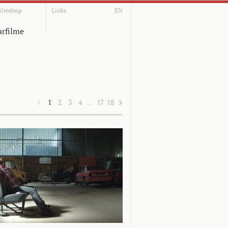
ilmshop
Links
EN
rfilme
1
2
3
4
…
17
18