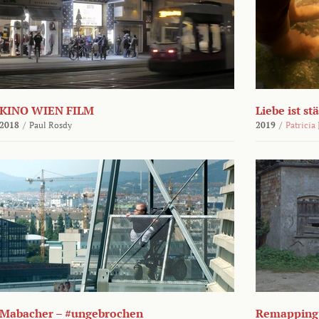
KINO WIEN FILM
Liebe ist st
2018
/
Paul Rosdy
2019
/
Patricia
Mabacher – #ungebrochen
Remapping 