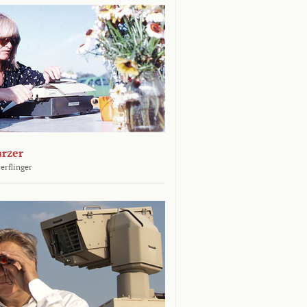
arzer
erflinger