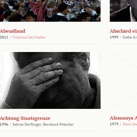
Abendland
Abschied ei
2011
/
Nikolaus Geyrhalter
1999
/
Käthe Kr
Alamanya A
Achtung Staatsgrenze
1979
/
Hans An
1996
/
Sabine Derflinger,
Bernhard Pötscher