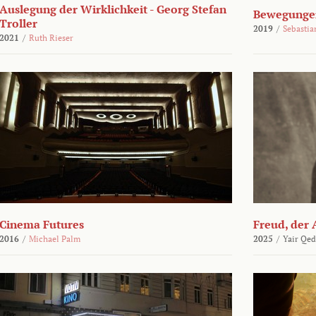
Auslegung der Wirklichkeit - Georg Stefan
Bewegungen
Troller
2019
/
Sebasti
2021
/
Ruth Rieser
Cinema Futures
Freud, der 
2016
/
Michael Palm
2025
/
Yair Qed