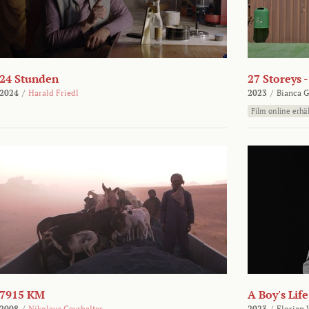
24 Stunden
27 Storeys 
2024
/
Harald Friedl
2023
/
Bianca G
Film online erhäl
7915 KM
A Boy's Life
2008
/
Nikolaus Geyrhalter
2023
/
Florian 