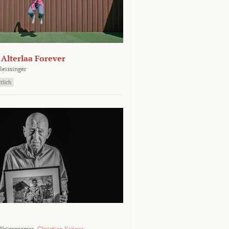
- Alterlaa Forever
leissinger
tlich
Weigensamer,
Christian Krönes