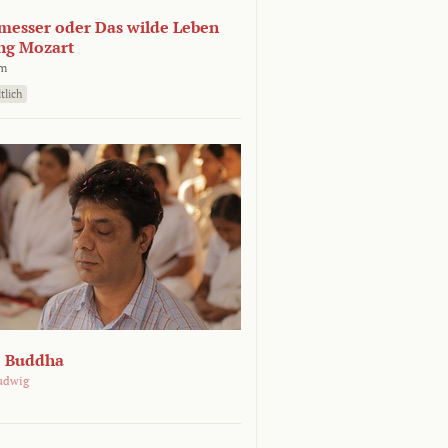
esser oder Das wilde Leben
ng Mozart
lm
tlich
e Buddha
udwig