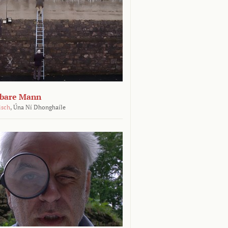
tbare Mann
isch
,
Úna Ní Dhonghaíle