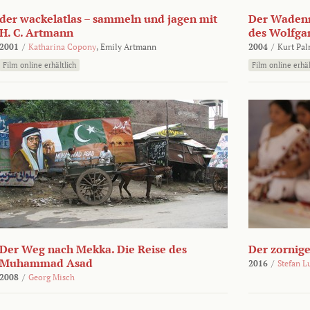
der wackelatlas – sammeln und jagen mit
Der Wadenm
H. C. Artmann
des Wolfga
2001
/
Katharina Copony
,
Emily Artmann
2004
/
Kurt Pa
Film online erhältlich
Film online erhäl
Der Weg nach Mekka. Die Reise des
Der zornig
Muhammad Asad
2016
/
Stefan L
2008
/
Georg Misch