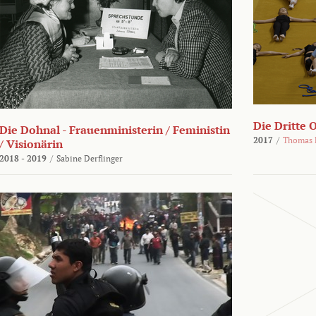
Die Dritte 
Die Dohnal - Frauenministerin / Feministin
2017
/
Thomas 
/ Visionärin
2018 - 2019
/
Sabine Derflinger