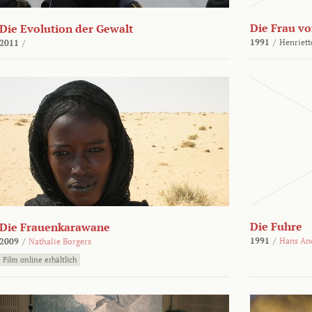
Die Frau vo
Die Evolution der Gewalt
1991
/
Henriett
2011
/
Die Fuhre
Die Frauenkarawane
1991
/
Hans An
2009
/
Nathalie Borgers
Film online erhältlich