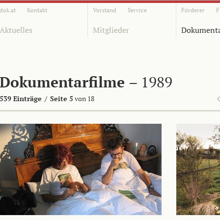
dok.at
Kontakt
Vorstand
Service
Förderer
F
Aktuelles
Mitglieder
Dokumenta
Dokumentarfilme
– 1989
539 Einträge
/
Seite 5
von 18