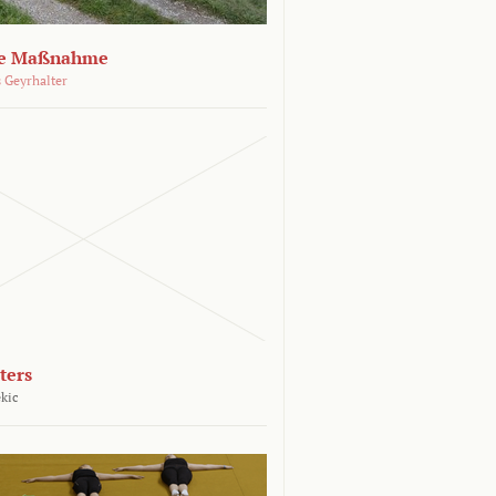
che Maßnahme
 Geyrhalter
ters
kic