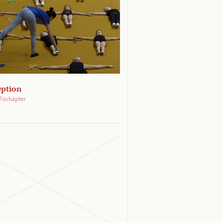
Option
Fürhapter