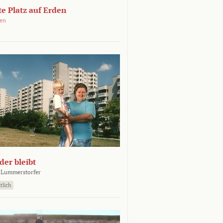
e Platz auf Erden
oen
er bleibt
 Lummerstorfer
tlich