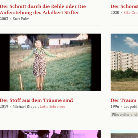
Der Schnitt durch die Kehle oder Die
Der Schönst
Auferstehung des Adalbert Stifter
2020
/
Elke Gr
2003
/
Kurt Palm
Der Stoff aus dem Träume sind
Der Traum d
2019
/
Michael Rieper,
Lotte Schreiber
1996
/
Leopold
Film online erhäl