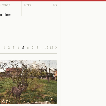
ilmshop
Links
EN
rfilme
1
2
3
4
5
6
7
8
…
17
18