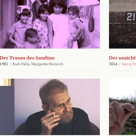
Der Traum des Sandino
Der unsich
1981
/
Rudi Palla,
Margareta Heinrich
2014
/
Georg M