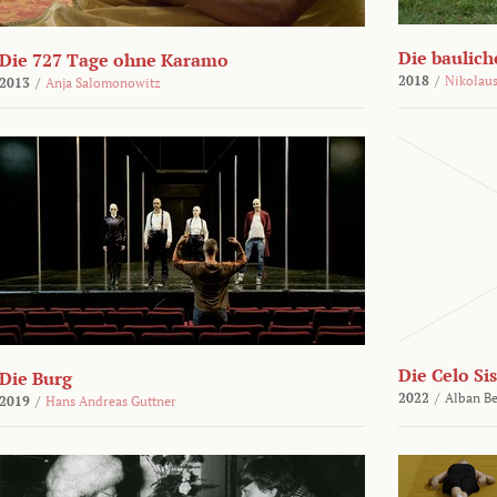
Die bauli
Die 727 Tage ohne Karamo
2018
/
Nikolaus
2013
/
Anja Salomonowitz
Die Celo Sis
Die Burg
2022
/
Alban Be
2019
/
Hans Andreas Guttner