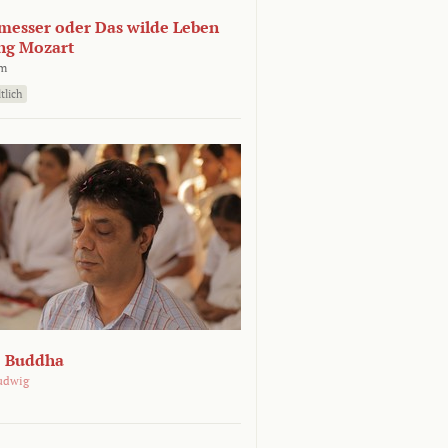
esser oder Das wilde Leben
ng Mozart
lm
tlich
e Buddha
udwig