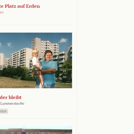
e Platz auf Erden
oen
er bleibt
 Lummerstorfer
tlich