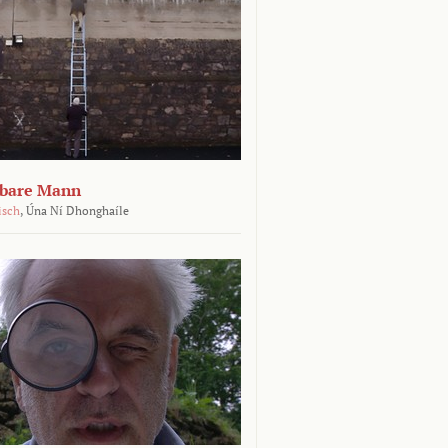
tbare Mann
isch
,
Úna Ní Dhonghaíle