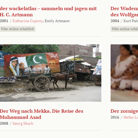
der wackelatlas – sammeln und jagen mit
Der Wadenm
H. C. Artmann
des Wolfga
2001
/
Katharina Copony
,
Emily Artmann
2004
/
Kurt Pa
Film online erhältlich
Film online erhäl
Der Weg nach Mekka. Die Reise des
Der zornig
Muhammad Asad
2016
/
Stefan L
2008
/
Georg Misch