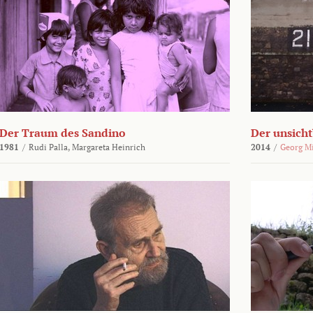
Der Traum des Sandino
Der unsich
1981
/
Rudi Palla,
Margareta Heinrich
2014
/
Georg M