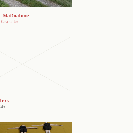
che Maßnahme
 Geyrhalter
ters
kic