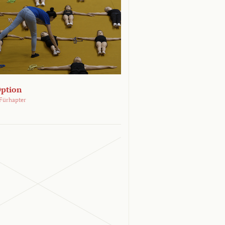
Option
Fürhapter