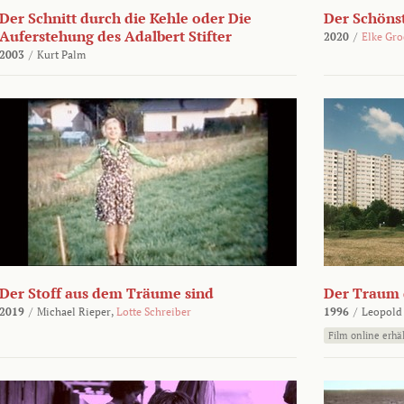
Der Schnitt durch die Kehle oder Die
Der Schönst
Auferstehung des Adalbert Stifter
2020
/
Elke Gr
2003
/
Kurt Palm
Der Stoff aus dem Träume sind
Der Traum d
2019
/
Michael Rieper,
Lotte Schreiber
1996
/
Leopold
Film online erhäl