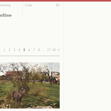
ilmshop
Links
EN
rfilme
1
2
3
4
5
6
7
8
…
17
18