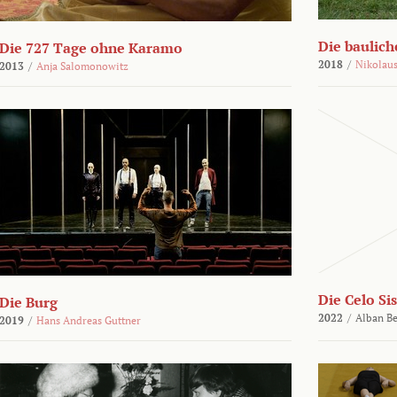
Die bauli
Die 727 Tage ohne Karamo
2018
/
Nikolaus
2013
/
Anja Salomonowitz
Die Celo Sis
Die Burg
2022
/
Alban Be
2019
/
Hans Andreas Guttner