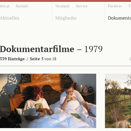
dok.at
Kontakt
Vorstand
Service
Förderer
F
Aktuelles
Mitglieder
Dokumenta
Dokumentarfilme
– 1979
539 Einträge
/
Seite 5
von 18