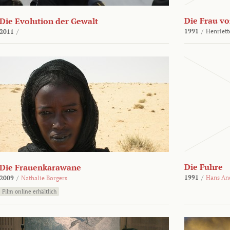
Die Frau vo
Die Evolution der Gewalt
1991
/
Henriett
2011
/
Die Fuhre
Die Frauenkarawane
1991
/
Hans An
2009
/
Nathalie Borgers
Film online erhältlich