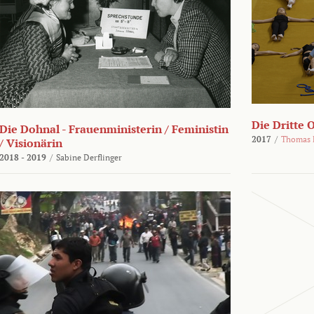
Die Dritte 
Die Dohnal - Frauenministerin / Feministin
2017
/
Thomas 
/ Visionärin
2018 - 2019
/
Sabine Derflinger