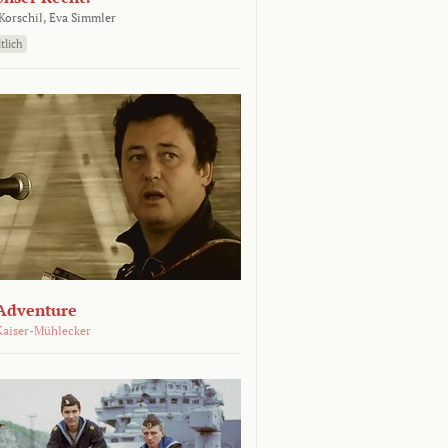
orschil,
Eva Simmler
tlich
Adventure
Kaiser-Mühlecker