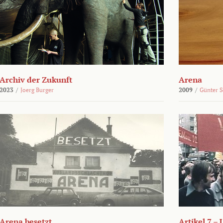
Archiv der Zukunft
Arena
2023
/
Joerg Burger
2009
/
Günter 
Arena besetzt
Artikel 7 –