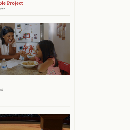
le Project
rer
st