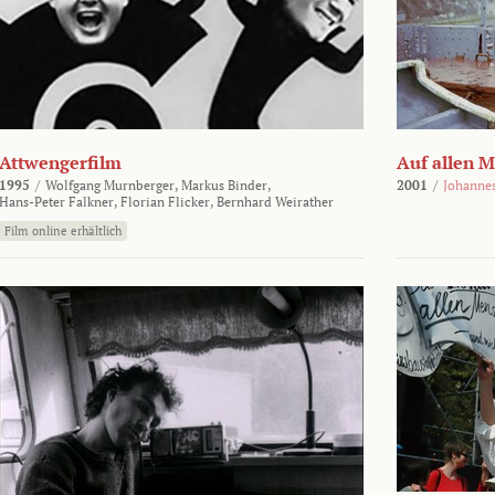
Attwengerfilm
Auf allen 
1995
/
Wolfgang Murnberger,
Markus Binder,
2001
/
Johanne
Hans-Peter Falkner,
Florian Flicker,
Bernhard Weirather
Film online erhältlich