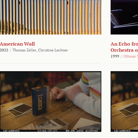
American Wall
An Echo fr
Orchestra 
2022
/
Thomas Zeller,
Christine Lechner
1999
/
Othmar 