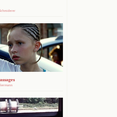
Schmiderer
assages
ckermann