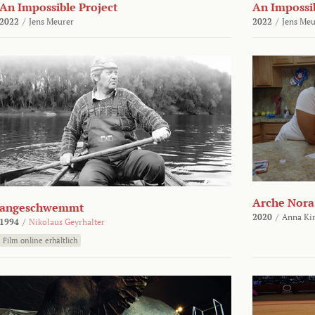
An Impossible Project
An Impossib
2022
/
Jens Meurer
2022
/
Jens Meu
Arche Nora
angeschwemmt
2020
/
Anna Kir
1994
/
Nikolaus Geyrhalter
Film online erhältlich