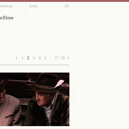
ilmshop
Links
EN
rfilme
1
2
3
4
5
…
17
18