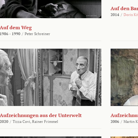
Auf den Ba
2014
/
Doris Ki
Auf dem Weg
1986 - 1990
/
Peter Schreiner
Aufzeichnungen aus der Unterwelt
Aufzeichnu
2020
/
Tizza Covi,
Rainer Frimmel
2006
/
Martin 