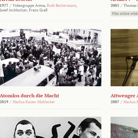
1977
/
Videogruppe Arena,
Ruth Beckermann
,
2005
/
Thomas K
Josef Aichholzer,
Franz Grafl
Film online erhäl
Atomlos durch die Macht
Attwenger 
2019
/
Markus Kaiser-Mühlecker
2007
/
Markus 