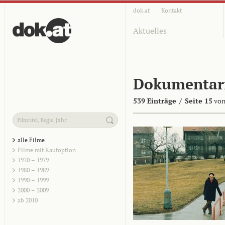
dok.at
Kontakt
Aktuelles
Dokumentar
539 Einträge
/
Seite 15
von
alle Filme
Filme mit Kaufoption
1970 – 1979
1980 – 1989
1990 – 1999
2000 – 2009
ab 2010