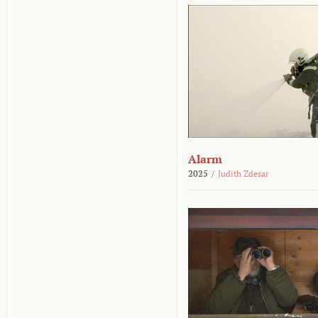
Alarm
2025
/
Judith Zdesar