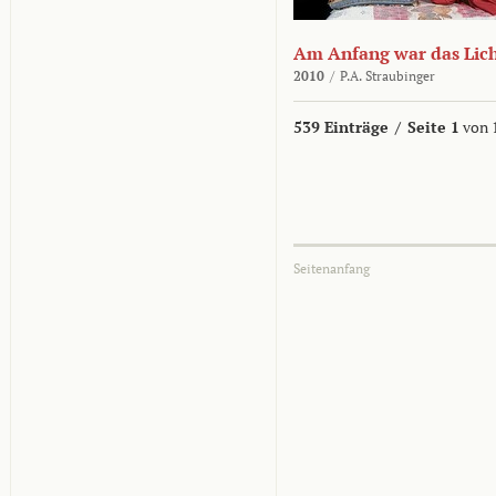
Am Anfang war das Lic
2010
/
P.A. Straubinger
539 Einträge
/
Seite 1
von 
Seitenanfang