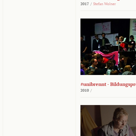
2017
/
Stefan Wolner
#unibrennt - Bildungspr
2010
/