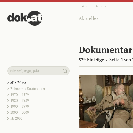
dok.at
Kontakt
Aktuelles
Dokumentar
539 Einträge
/
Seite 1
von 
alle Filme
Filme mit Kaufoption
1970 – 1979
1980 – 1989
1990 – 1999
2000 – 2009
ab 2010