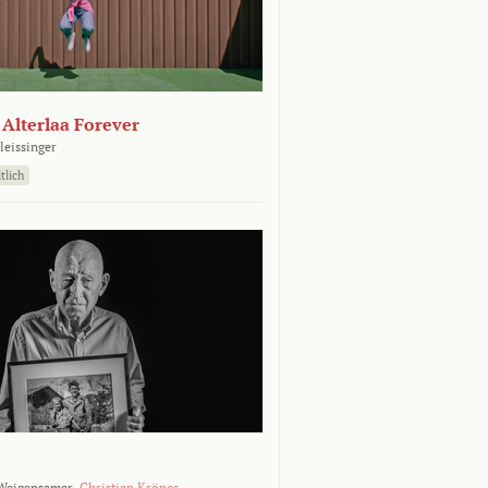
- Alterlaa Forever
leissinger
tlich
Weigensamer,
Christian Krönes