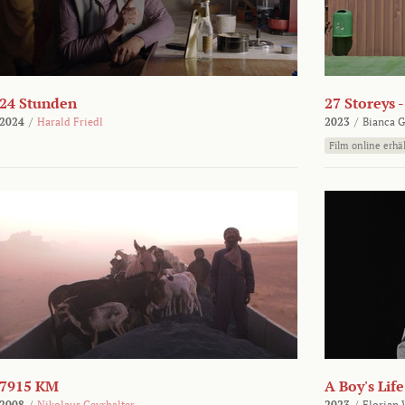
24 Stunden
27 Storeys 
2024
/
Harald Friedl
2023
/
Bianca G
Film online erhäl
7915 KM
A Boy's Life
2008
/
Nikolaus Geyrhalter
2023
/
Florian 