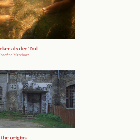
ärker als der Tod
 Josefine Marchart
the origins