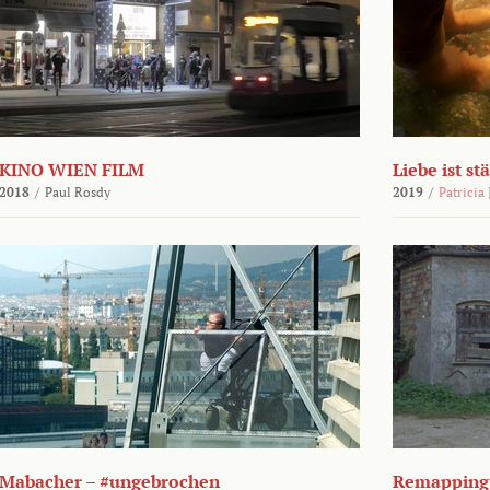
KINO WIEN FILM
Liebe ist st
2018
/
Paul Rosdy
2019
/
Patricia
Mabacher – #ungebrochen
Remapping 