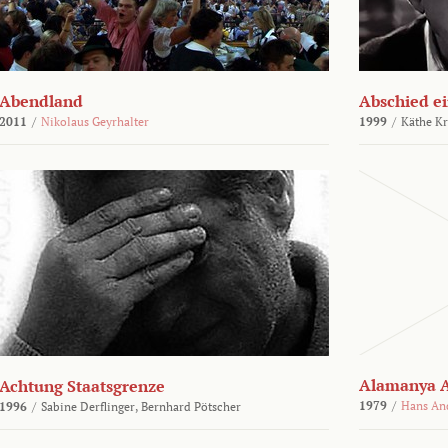
Abendland
Abschied ei
2011
/
Nikolaus Geyrhalter
1999
/
Käthe Kr
Alamanya A
Achtung Staatsgrenze
1979
/
Hans An
1996
/
Sabine Derflinger,
Bernhard Pötscher