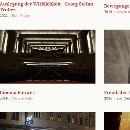
Auslegung der Wirklichkeit - Georg Stefan
Bewegungen
Troller
2019
/
Sebasti
2021
/
Ruth Rieser
Cinema Futures
Freud, der 
2016
/
Michael Palm
2025
/
Yair Qed