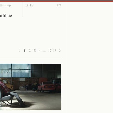
ilmshop
Links
EN
rfilme
1
2
3
4
…
17
18