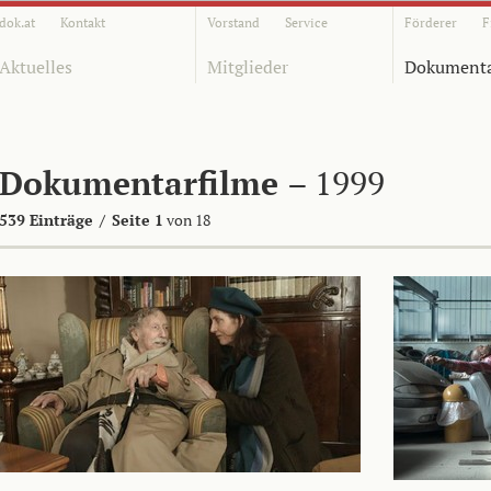
dok.at
Kontakt
Vorstand
Service
Förderer
F
Aktuelles
Mitglieder
Dokumenta
Dokumentarfilme
– 1999
539 Einträge
/
Seite 1
von 18