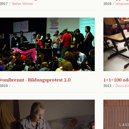
2017
/
Stefan Wolner
2018
/
Johannes
#unibrennt - Bildungsprotest 2.0
1+1=100 ode
2010
/
2012
/
Doris Ki