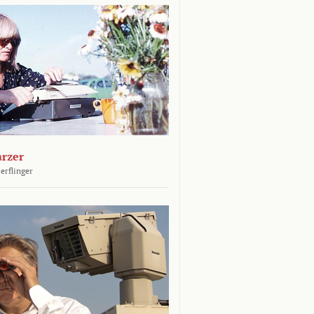
arzer
erflinger