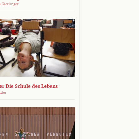
 Gierlinger
r Die Schule des Lebens
ttler