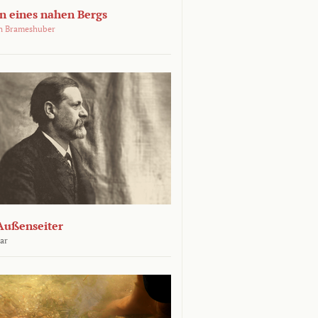
 eines nahen Bergs
an Brameshuber
Außenseiter
ar