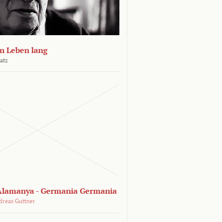
n Leben lang
atz
lamanya - Germania Germania
dreas Guttner