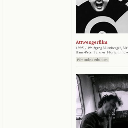
Attwengerfilm
1995
/
Wolfgang Murnberger,
Mar
Hans-Peter Falkner,
Florian Flick
Film online erhältlich