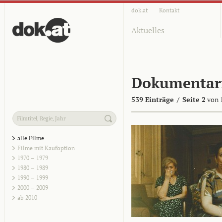
dok.at
Kontakt
Aktuelles
Dokumentar
539 Einträge
/
Seite 2
von 
alle Filme
Filme mit Kaufoption
1970 – 1979
1980 – 1989
1990 – 1999
2000 – 2009
ab 2010