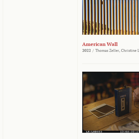
American Wall
2022
/
Thomas Zeller,
Christine 