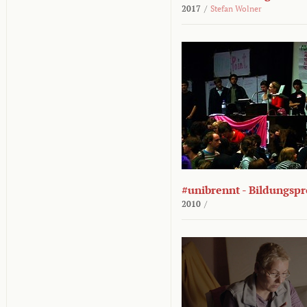
2017
/
Stefan Wolner
#unibrennt - Bildungspr
2010
/