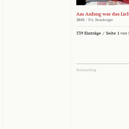
Am Anfang war das Lic
2010
/
P.A. Straubinger
539 Einträge
/
Seite 1
von 
Seitenanfang