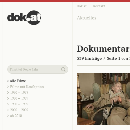
dok.at
Kontakt
Aktuelles
Dokumentar
539 Einträge
/
Seite 1
von 
alle Filme
Filme mit Kaufoption
1970 – 1979
1980 – 1989
1990 – 1999
2000 – 2009
ab 2010