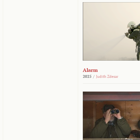
Alarm
2025
/
Judith Zdesar