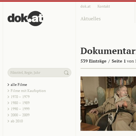
dok.at
Kontakt
Aktuelles
Dokumentar
539 Einträge
/
Seite 1
von 
alle Filme
Filme mit Kaufoption
1970 – 1979
1980 – 1989
1990 – 1999
2000 – 2009
ab 2010