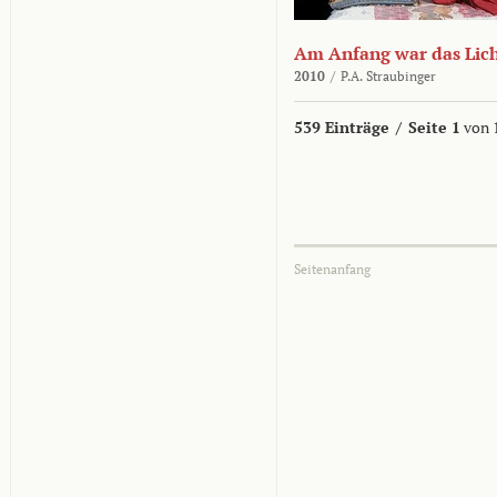
Am Anfang war das Lic
2010
/
P.A. Straubinger
539 Einträge
/
Seite 1
von 
Seitenanfang