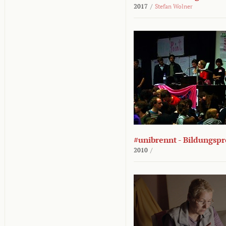
2017
/
Stefan Wolner
#unibrennt - Bildungspr
2010
/