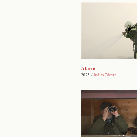
Alarm
2025
/
Judith Zdesar