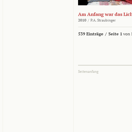
Am Anfang war das Lic
2010
/
P.A. Straubinger
539 Einträge
/
Seite 1
von 
Seitenanfang