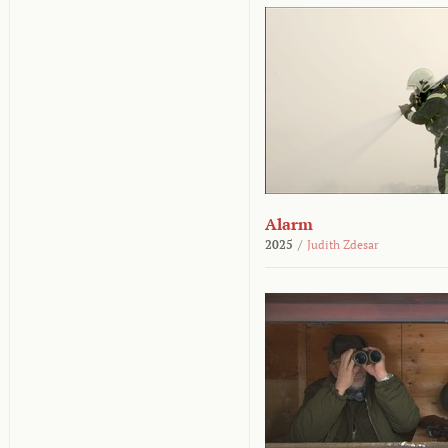
Alarm
2025
/
Judith Zdesar