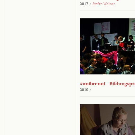
2017
/
Stefan Wolner
#unibrennt - Bildungspr
2010
/