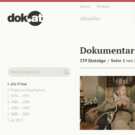
dok.at
Kontakt
Aktuelles
Dokumentar
539 Einträge
/
Seite 1
von 
alle Filme
Filme mit Kaufoption
1970 – 1979
1980 – 1989
1990 – 1999
2000 – 2009
ab 2010