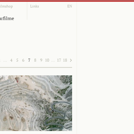
ilmshop
Links
EN
rfilme
2
…
4
5
6
7
8
9
10
…
17
18