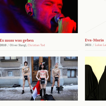
Eva-Maria
Es muss was geben
2021
/
Lukas L
2010
/
Oliver Stangl,
Christian Tod