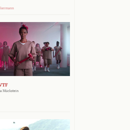
ckermann
WTF
a Mückstein