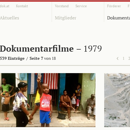
dok.at
Kontakt
Vorstand
Service
Förderer
F
Aktuelles
Mitglieder
Dokumenta
Dokumentarfilme
– 1979
539 Einträge
/
Seite 7
von 18
1