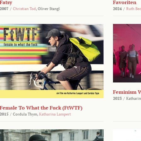
Fatsy
Favoriten
2007
/
Christian Tod
,
Oliver Stangl
2024
/
Ruth Be
Feminism 
2023
/
Katharin
Female To What the Fuck (FtWTF)
2015
/
Cordula Thym,
Katharina Lampert