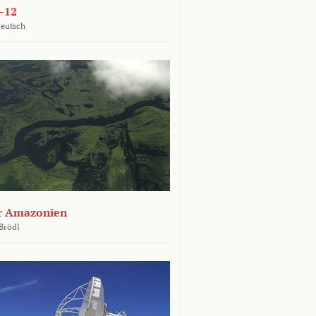
–12
Deutsch
er Amazonien
Brödl