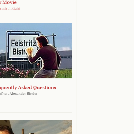
y Movie
rash T. Riahi
equently Asked Questions
afner,
Alexander Binder