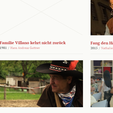
Familie Villano kehrt nicht zurück
Fang den H
1981
/
Hans Andreas Guttner
2015
/
Nathalie