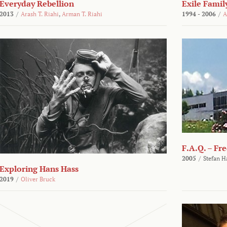
Everyday Rebellion
Exile Famil
2013
/
Arash T. Riahi
,
Arman T. Riahi
1994 - 2006
/
A
F.A.Q. – Fr
2005
/
Stefan H
Exploring Hans Hass
2019
/
Oliver Bruck