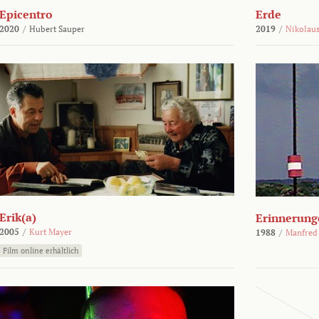
Epicentro
Erde
2020
/
Hubert Sauper
2019
/
Nikolaus
Erik(a)
Erinnerung
2005
/
Kurt Mayer
1988
/
Manfred
Film online erhältlich