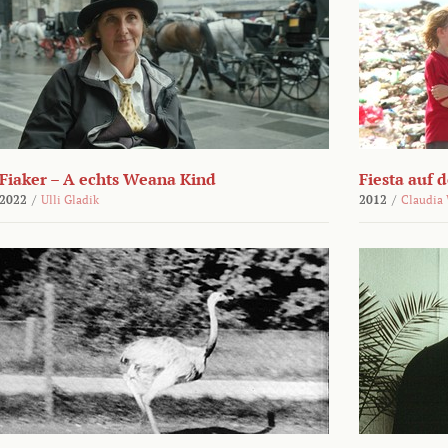
Fiaker – A echts Weana Kind
Fiesta auf 
2022
/
Ulli Gladik
2012
/
Claudia