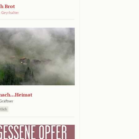
ch Brot
 Geyrhalter
nach...Heimat
Gräftner
tlich