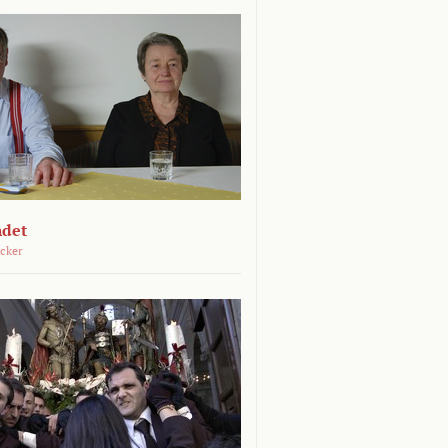
ndet
öcker