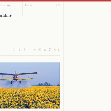
ilmshop
Links
EN
rfilme
1
2
…
14
15
16
17
18