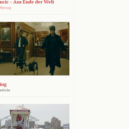
ncic – Ans Ende der Welt
 Herzog
ing
Jedicke