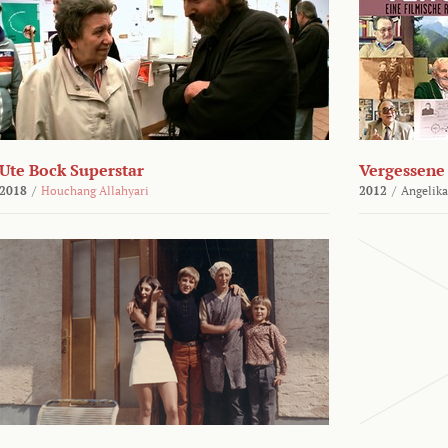
Ute Bock Superstar
Vergessene 
2018
/
Houchang Allahyari
2012
/
Angelika