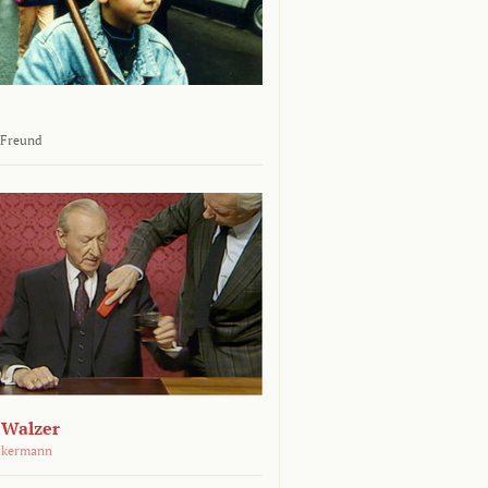
 Freund
 Walzer
ckermann