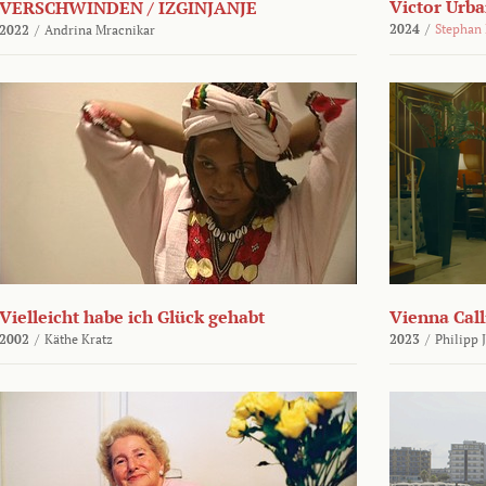
Victor Urba
VERSCHWINDEN / IZGINJANJE
2024
/
Stephan
2022
/
Andrina Mracnikar
Vielleicht habe ich Glück gehabt
Vienna Call
2002
/
Käthe Kratz
2023
/
Philipp 