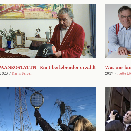
WANKOSTÄTTN - Ein Überlebender erzählt
Was uns bi
2023
/
Karin Berger
2017
/
Ivette L