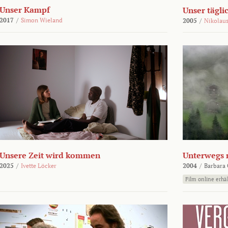
Unser Kampf
Unser tägli
2017
/
Simon Wieland
2005
/
Nikolaus
Unsere Zeit wird kommen
Unterwegs 
2025
/
Ivette Löcker
2004
/
Barbara 
Film online erhäl