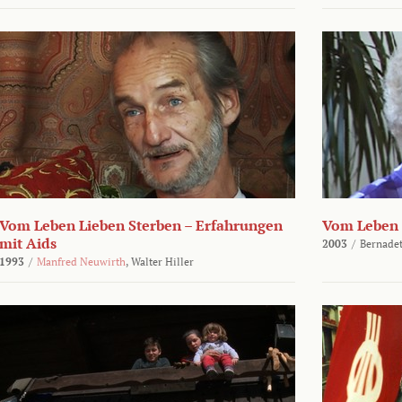
Vom Leben Lieben Sterben – Erfahrungen
Vom Leben 
mit Aids
2003
/
Bernadet
1993
/
Manfred Neuwirth
,
Walter Hiller