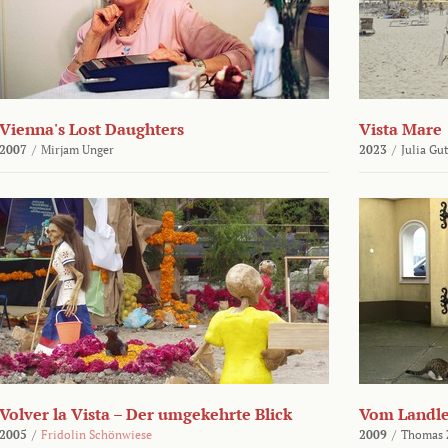
Vienna's Lost Daughters
Vista Mare
2007
/
Mirjam Unger
2023
/
Julia Gu
Volver la Vista – Der umgekehrte Blick
Vom Landl
2005
/
Fridolin Schönwiese
2009
/
Thomas 