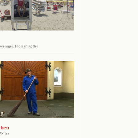
tweniger,
Florian Kofler
eben
Zeller