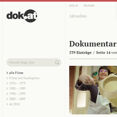
dok.at
Kontakt
Aktuelles
Dokumentar
539 Einträge
/
Seite 14
von
alle Filme
Filme mit Kaufoption
1970 – 1979
1980 – 1989
1990 – 1999
2000 – 2009
ab 2010