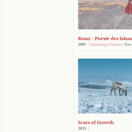
Rumi – Poesie des Islam
2007
/
Houchang Allahyari
,
Tom-
Scars of Growth
2025
/