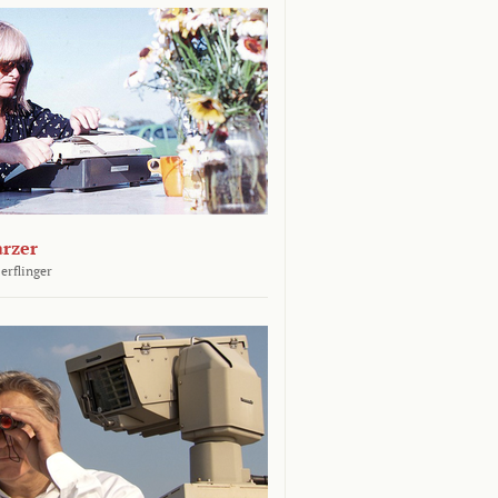
arzer
erflinger