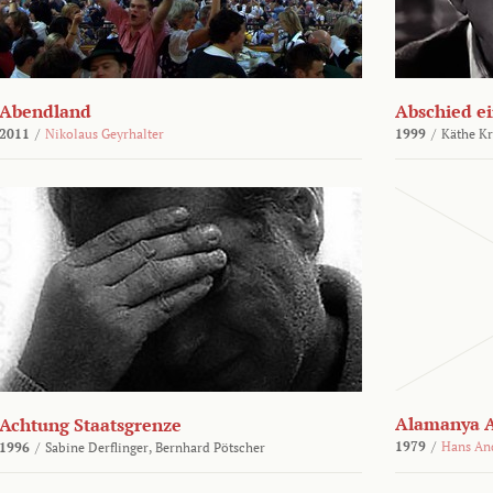
Abendland
Abschied ei
2011
/
Nikolaus Geyrhalter
1999
/
Käthe Kr
Alamanya A
Achtung Staatsgrenze
1979
/
Hans An
1996
/
Sabine Derflinger,
Bernhard Pötscher