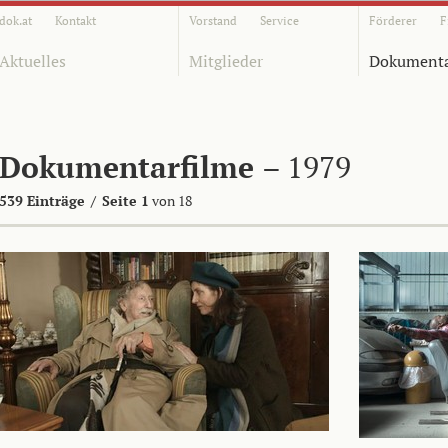
dok.at
Kontakt
Vorstand
Service
Förderer
F
Aktuelles
Mitglieder
Dokumenta
Dokumentarfilme
– 1979
539 Einträge
/
Seite 1
von 18