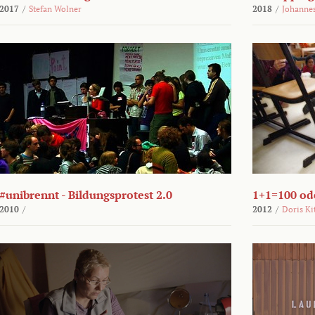
2017
/
Stefan Wolner
2018
/
Johannes
#unibrennt - Bildungsprotest 2.0
1+1=100 ode
2010
/
2012
/
Doris Ki