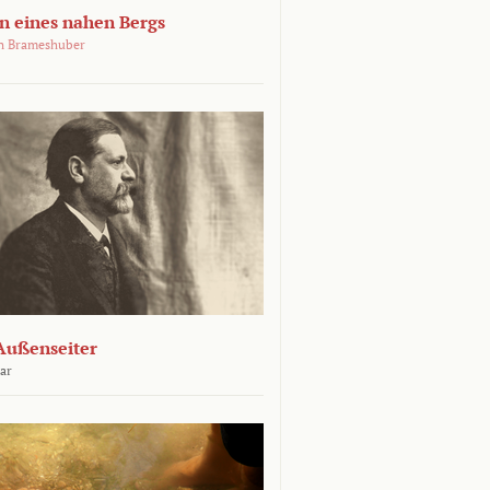
 eines nahen Bergs
an Brameshuber
Außenseiter
ar