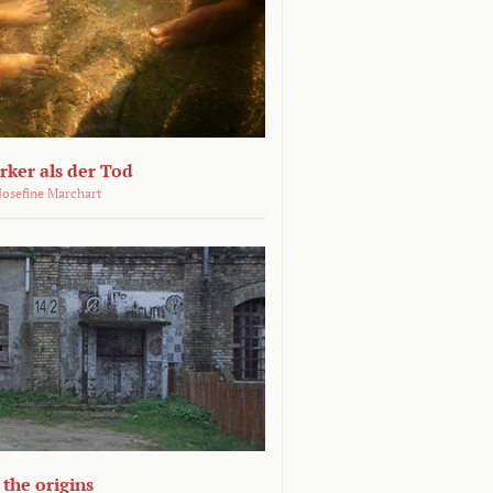
ärker als der Tod
 Josefine Marchart
the origins