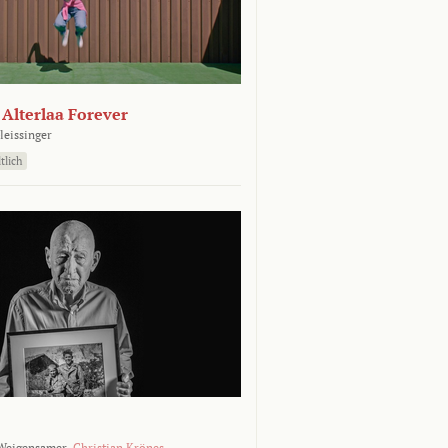
- Alterlaa Forever
leissinger
tlich
Weigensamer,
Christian Krönes