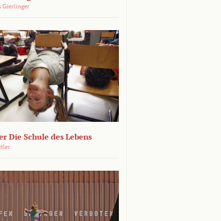
 Gierlinger
r Die Schule des Lebens
ttler