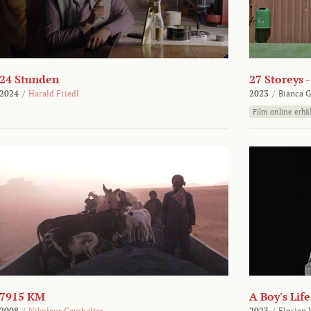
24 Stunden
27 Storeys 
2024
/
Harald Friedl
2023
/
Bianca G
Film online erhäl
7915 KM
A Boy's Life
2008
/
Nikolaus Geyrhalter
2023
/
Florian 