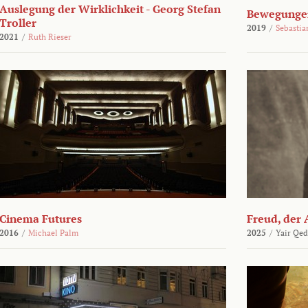
Auslegung der Wirklichkeit - Georg Stefan
Bewegungen
Troller
2019
/
Sebasti
2021
/
Ruth Rieser
Cinema Futures
Freud, der 
2016
/
Michael Palm
2025
/
Yair Qed