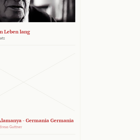
n Leben lang
atz
lamanya - Germania Germania
dreas Guttner