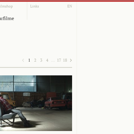
ilmshop
Links
EN
rfilme
1
2
3
4
…
17
18