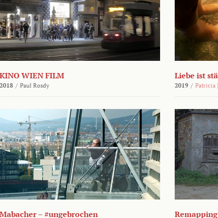
KINO WIEN FILM
Liebe ist st
2018
/
Paul Rosdy
2019
/
Patricia
Mabacher – #ungebrochen
Remapping 