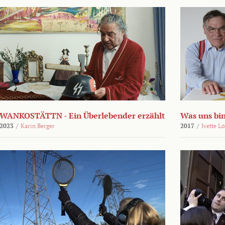
WANKOSTÄTTN - Ein Überlebender erzählt
Was uns bi
2023
/
Karin Berger
2017
/
Ivette L