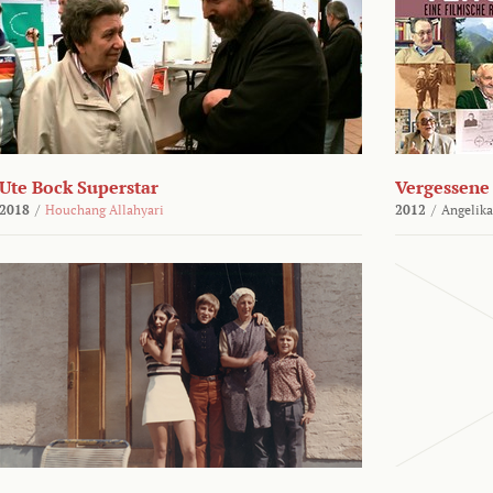
Ute Bock Superstar
Vergessene 
2018
/
Houchang Allahyari
2012
/
Angelika