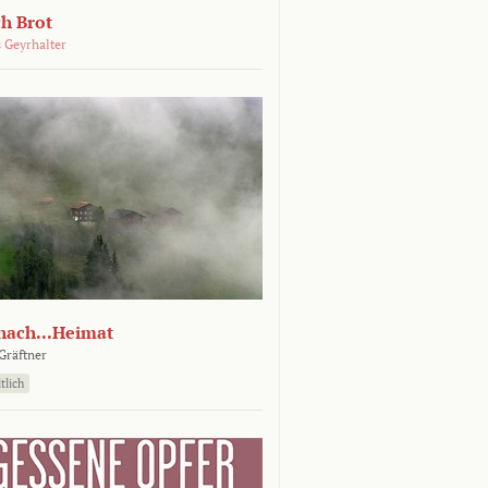
ch Brot
 Geyrhalter
nach...Heimat
Gräftner
tlich