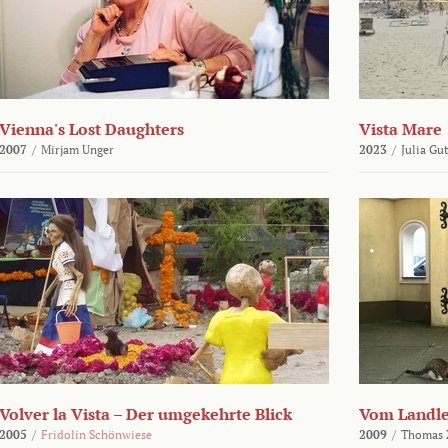
Vienna's Lost Daughters
Vista Mare
2007
/
Mirjam Unger
2023
/
Julia Gu
Volver la Vista – Der umgekehrte Blick
Vom Landl
2005
/
Fridolin Schönwiese
2009
/
Thomas 