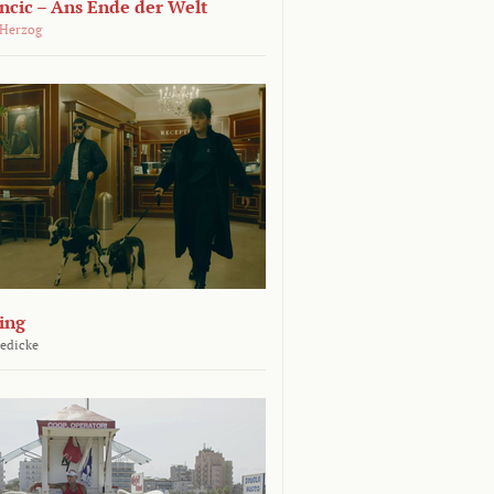
ncic – Ans Ende der Welt
 Herzog
ing
Jedicke