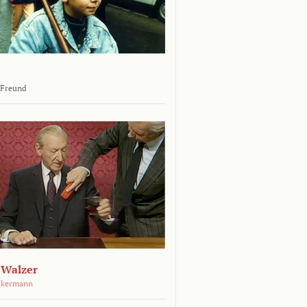
 Freund
 Walzer
ckermann