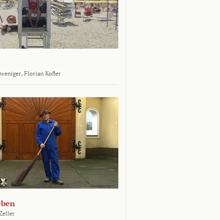
tweniger,
Florian Kofler
eben
Zeller