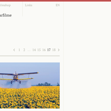
ilmshop
Links
EN
rfilme
1
2
…
14
15
16
17
18