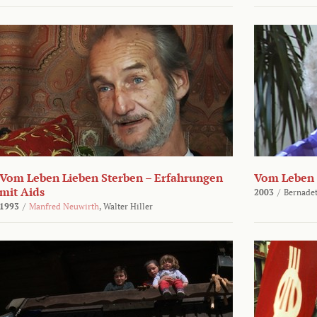
Vom Leben Lieben Sterben – Erfahrungen
Vom Leben 
mit Aids
2003
/
Bernadet
1993
/
Manfred Neuwirth
,
Walter Hiller