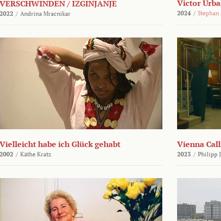
Victor Urba
VERSCHWINDEN / IZGINJANJE
2024
/
Stephan
2022
/
Andrina Mracnikar
Vielleicht habe ich Glück gehabt
Vienna Call
2002
/
Käthe Kratz
2023
/
Philipp 