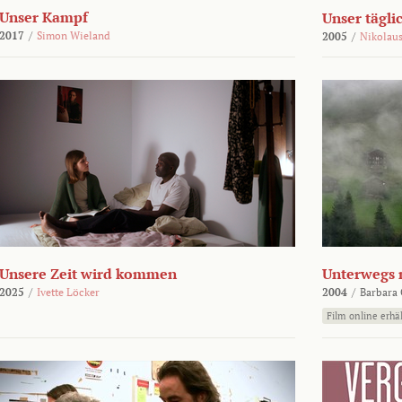
Unser Kampf
Unser tägli
2017
/
Simon Wieland
2005
/
Nikolaus
Unsere Zeit wird kommen
Unterwegs 
2025
/
Ivette Löcker
2004
/
Barbara 
Film online erhäl