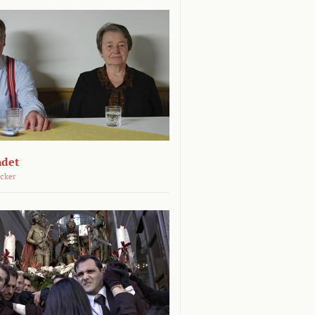
ndet
öcker