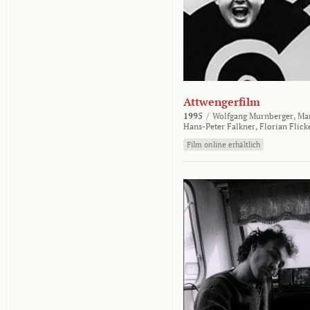
Attwengerfilm
1995
/
Wolfgang Murnberger,
Mar
Hans-Peter Falkner,
Florian Flick
Film online erhältlich