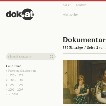
dok.at
Kontakt
Aktuelles
Dokumentar
539 Einträge
/
Seite 2
von 
alle Filme
Filme mit Kaufoption
1970 – 1979
1980 – 1989
1990 – 1999
2000 – 2009
ab 2010