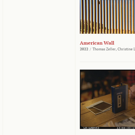
American Wall
2022
/
Thomas Zeller,
Christine 