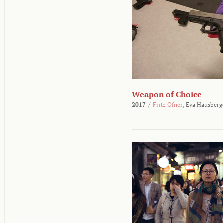
Weapon of Choice
2017
/
Fritz Ofner
,
Eva Hausberg