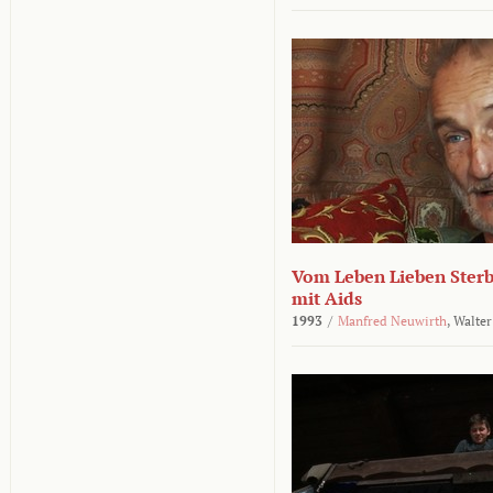
Vom Leben Lieben Sterb
mit Aids
1993
/
Manfred Neuwirth
,
Walter