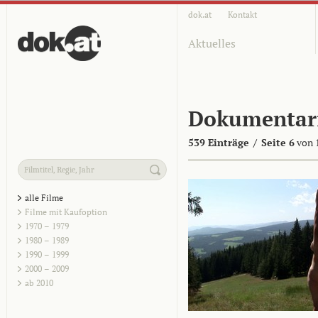
dok.at
Kontakt
Aktuelles
Dokumentar
539 Einträge
/
Seite 6
von 
alle Filme
Filme mit Kaufoption
1970 – 1979
1980 – 1989
1990 – 1999
2000 – 2009
ab 2010