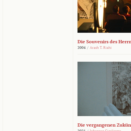
Die Souvenirs des Herr
2004
/
Arash T. Riahi
Die vergangenen Zukün
2021
/
Johannes Gierlinger