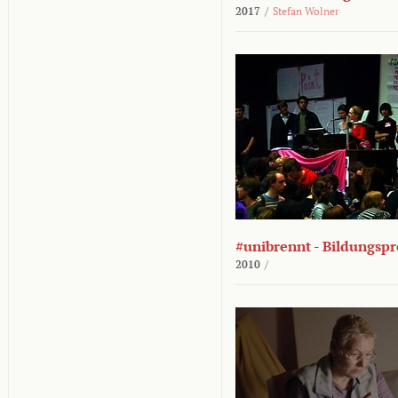
2017
/
Stefan Wolner
#unibrennt - Bildungspr
2010
/