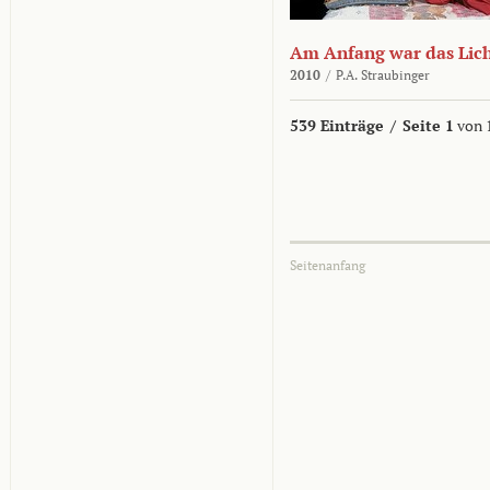
Am Anfang war das Lic
2010
/
P.A. Straubinger
539 Einträge
/
Seite 1
von 
Seitenanfang