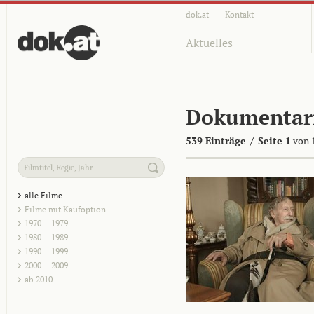
dok.at
Kontakt
Aktuelles
Dokumentar
539 Einträge
/
Seite 1
von 
alle Filme
Filme mit Kaufoption
1970 – 1979
1980 – 1989
1990 – 1999
2000 – 2009
ab 2010