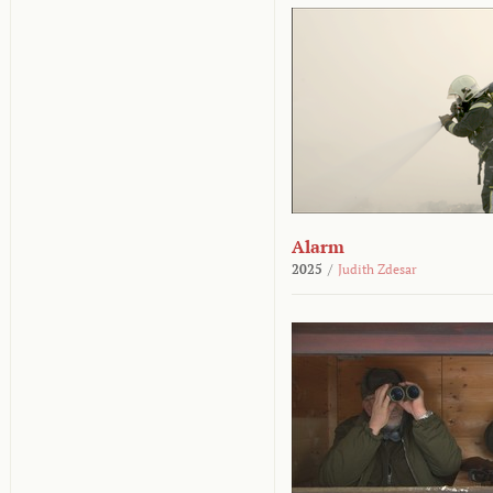
Alarm
2025
/
Judith Zdesar