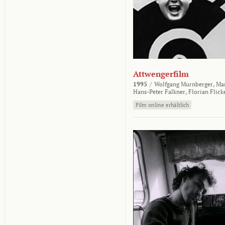
Attwengerfilm
1995
/
Wolfgang Murnberger,
Mar
Hans-Peter Falkner,
Florian Flick
Film online erhältlich