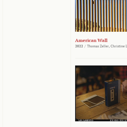
American Wall
2022
/
Thomas Zeller,
Christine 