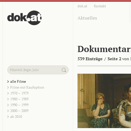
dok.at
Kontakt
Aktuelles
Dokumentar
539 Einträge
/
Seite 2
von 
alle Filme
Filme mit Kaufoption
1970 – 1979
1980 – 1989
1990 – 1999
2000 – 2009
ab 2010