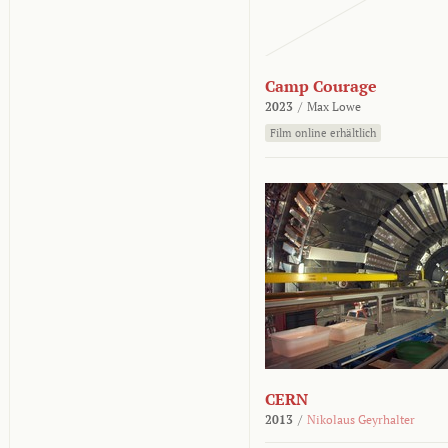
Camp Courage
2023
/
Max Lowe
Film online erhältlich
CERN
2013
/
Nikolaus Geyrhalter