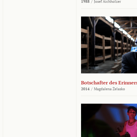
1988
/
Josef Aichholzer
Botschafter des Erinner
2014
/
Magdalena Żelasko