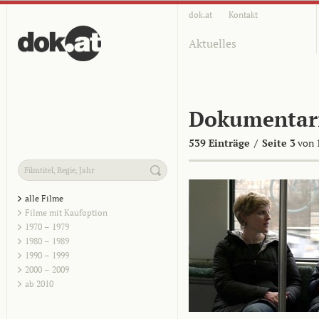
dok.at
Kontakt
Aktuelles
Dokumentar
539 Einträge
/
Seite 3
von 
alle Filme
Filme mit Kaufoption
1970 – 1979
1980 – 1989
1990 – 1999
2000 – 2009
ab 2010