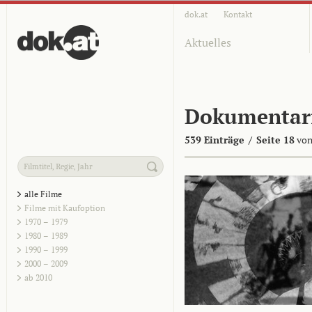
dok.at
Kontakt
Aktuelles
Dokumentar
539 Einträge
/
Seite 18
von
alle Filme
Filme mit Kaufoption
1970 – 1979
1980 – 1989
1990 – 1999
2000 – 2009
ab 2010