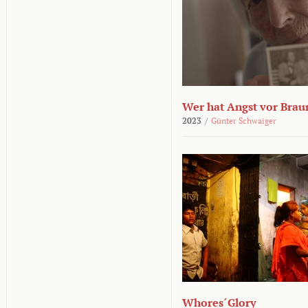
Wer hat Angst vor Brau
2023
/
Günter Schwaiger
Whores´Glory