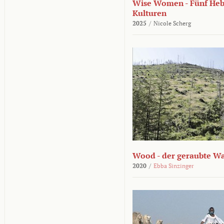
Wise Women - Fünf He
Kulturen
2025
/
Nicole Scherg
Wood - der geraubte W
2020
/
Ebba Sinzinger