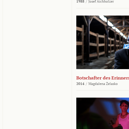
1988
/
Josef Aichholzer
Botschafter des Erinner
2014
/
Magdalena Żelasko