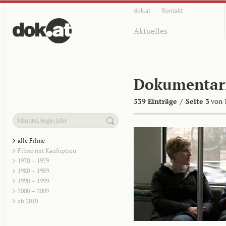
dok.at
Kontakt
Aktuelles
Dokumentar
539 Einträge
/
Seite 3
von 
alle Filme
Filme mit Kaufoption
1970 – 1979
1980 – 1989
1990 – 1999
2000 – 2009
ab 2010