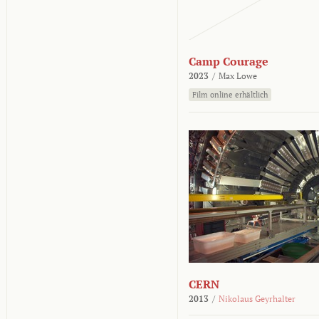
Camp Courage
2023
/
Max Lowe
Film online erhältlich
CERN
2013
/
Nikolaus Geyrhalter