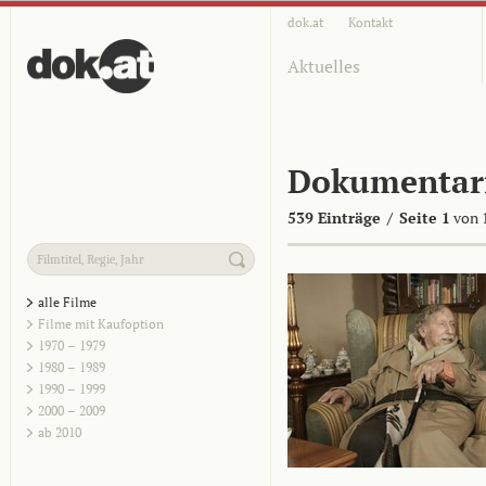
dok.at
Kontakt
Aktuelles
Dokumentar
539 Einträge
/
Seite 1
von 
alle Filme
Filme mit Kaufoption
1970 – 1979
1980 – 1989
1990 – 1999
2000 – 2009
ab 2010