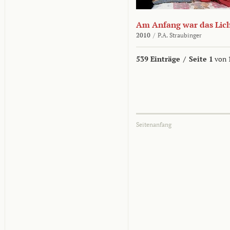
Am Anfang war das Lic
2010
/
P.A. Straubinger
539 Einträge
/
Seite 1
von 
Seitenanfang