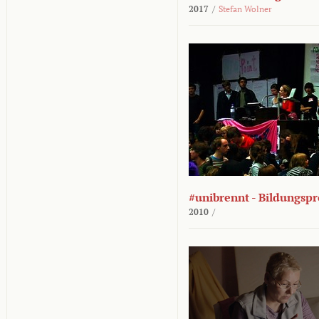
2017
/
Stefan Wolner
#unibrennt - Bildungspr
2010
/