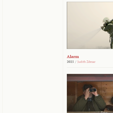
Alarm
2025
/
Judith Zdesar