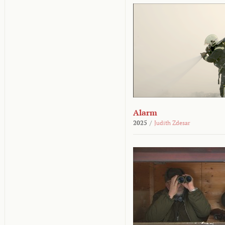
Alarm
2025
/
Judith Zdesar