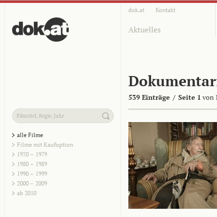
dok.at
Kontakt
Aktuelles
Dokumentar
539 Einträge
/
Seite 1
von 
alle Filme
Filme mit Kaufoption
1970 – 1979
1980 – 1989
1990 – 1999
2000 – 2009
ab 2010