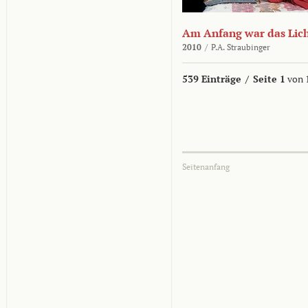
Am Anfang war das Lic
2010
/
P.A. Straubinger
539 Einträge
/
Seite 1
von 
Seitenanfang