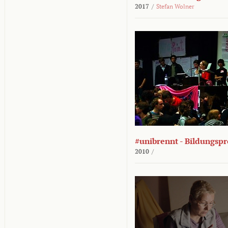
2017
/
Stefan Wolner
#unibrennt - Bildungspr
2010
/