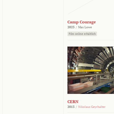
Camp Courage
2023
/
Max Lowe
Film online erhältlich
CERN
2013
/
Nikolaus Geyrhalter