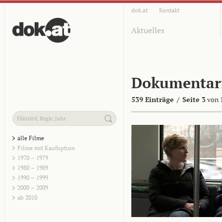
dok.at
Kontakt
Aktuelles
Dokumentar
539 Einträge
/
Seite 3
von 
alle Filme
Filme mit Kaufoption
1970 – 1979
1980 – 1989
1990 – 1999
2000 – 2009
ab 2010