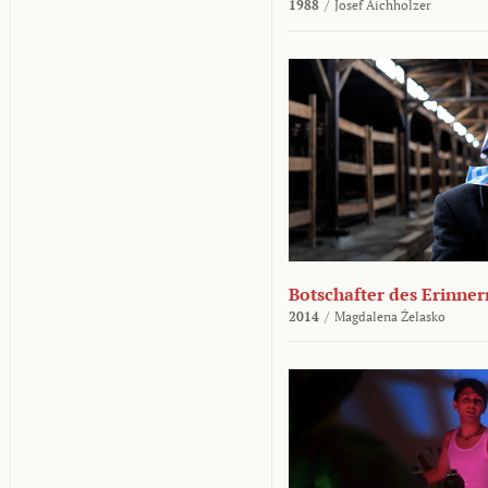
1988
/
Josef Aichholzer
Botschafter des Erinner
2014
/
Magdalena Żelasko