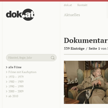
dok.at
Kontakt
Aktuelles
Dokumentar
539 Einträge
/
Seite 1
von 
alle Filme
Filme mit Kaufoption
1970 – 1979
1980 – 1989
1990 – 1999
2000 – 2009
ab 2010