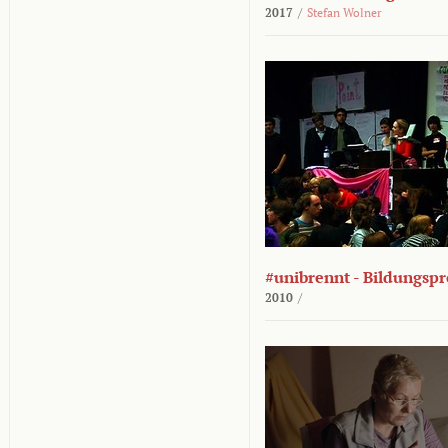
2017
/
Stefan Wolner
#unibrennt - Bildungspr
2010
/