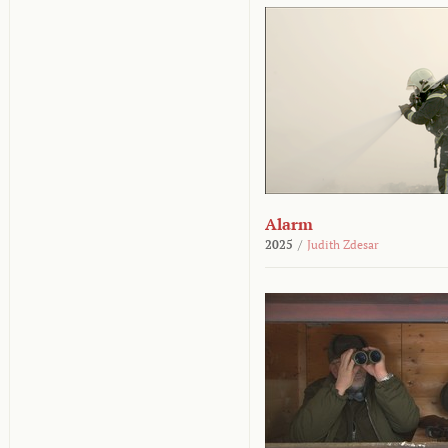
Alarm
2025
/
Judith Zdesar