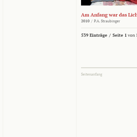
Am Anfang war das Lic
2010
/
P.A. Straubinger
539 Einträge
/
Seite 1
von 
Seitenanfang