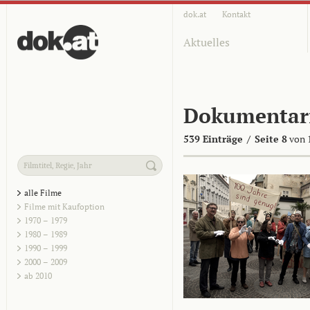
dok.at
Kontakt
Aktuelles
Dokumentar
539 Einträge
/
Seite 8
von 
alle Filme
Filme mit Kaufoption
1970 – 1979
1980 – 1989
1990 – 1999
2000 – 2009
ab 2010