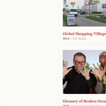
Global Shopping Villag
2014
/
Ulli Gladik
Glossary of Broken Dre
2018
/
Johannes Grenzfurthner