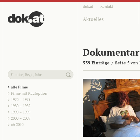
dok.at
Kontakt
Aktuelles
Dokumentar
539 Einträge
/
Seite 5
von 
alle Filme
Filme mit Kaufoption
1970 – 1979
1980 – 1989
1990 – 1999
2000 – 2009
ab 2010