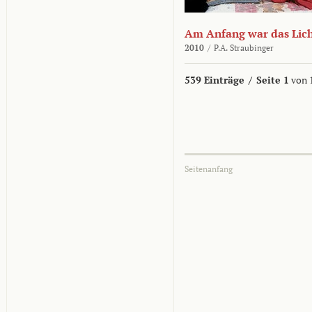
Am Anfang war das Lic
2010
/
P.A. Straubinger
539 Einträge
/
Seite 1
von 
Seitenanfang