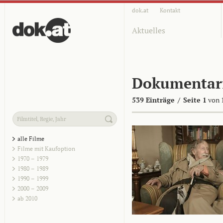
dok.at
Kontakt
Aktuelles
Dokumentar
539 Einträge
/
Seite 1
von 
alle Filme
Filme mit Kaufoption
1970 – 1979
1980 – 1989
1990 – 1999
2000 – 2009
ab 2010