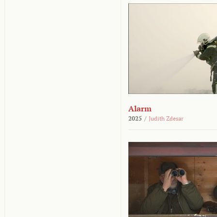
Alarm
2025
/
Judith Zdesar