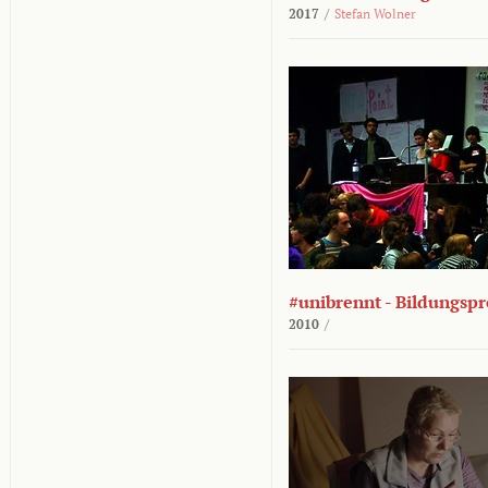
2017
/
Stefan Wolner
#unibrennt - Bildungspr
2010
/