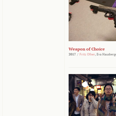
Weapon of Choice
2017
/
Fritz Ofner
,
Eva Hausberg