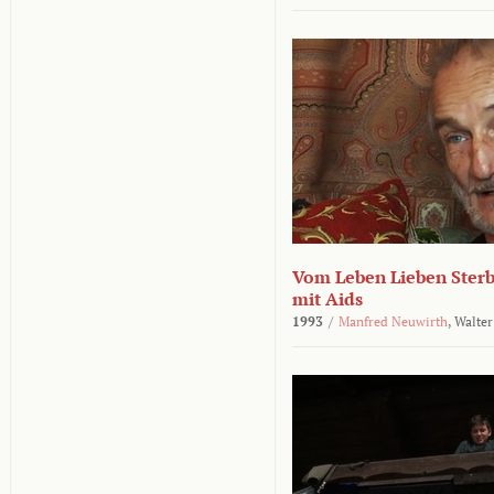
Vom Leben Lieben Sterb
mit Aids
1993
/
Manfred Neuwirth
,
Walter